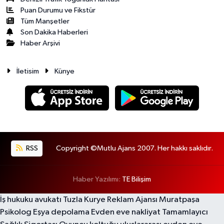
Puan Durumu ve Fikstür
Tüm Manşetler
Son Dakika Haberleri
Haber Arşivi
İletisim
Künye
RSS
Copyright ©Mutlu Ajans 2007. Her hakkı saklıdır.
Haber Yazılımı:
TE Bilişim
İş hukuku avukatı
Tuzla Kurye
Reklam Ajansı
Muratpaşa
Psikolog
Eşya depolama
Evden eve nakliyat
Tamamlayıcı