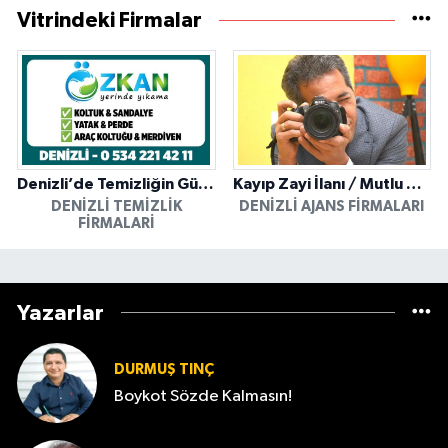
Vitrindeki Firmalar
Denizli’de Temizliğin Güvenilir Adresi: Özkan Yerinde Yıkama
Kayıp Zayi İlanı / Mutlu Ajans / Denizli
DENIZLI TEMIZLIK
DENIZLI AJANS FIRMALARI
FIRMALARI
Yazarlar
DURMUŞ TINÇ
Boykot Sözde Kalmasın!