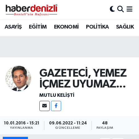
Denizli Nöbetçi Eczaneler
ASAYİŞ
EĞİTİM
EKONOMİ
POLİTİKA
SAĞLIK
Denizli Hava Durumu
Denizli Trafik Yoğunluk Haritası
GAZETECİ, YEMEZ
Puan Durumu ve Fikstür
İÇMEZ UYUMAZ...
Tüm Manşetler
MUTLU KELİŞTİ
Son Dakika Haberleri
Haber Arşivi
10.01.2016 - 15:21
09.06.2022 - 11:24
48
YAYINLANMA
GÜNCELLEME
PAYLAŞIM