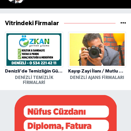
Vitrindeki Firmalar
Denizli’de Temizliğin Güvenilir Adresi: Özkan Yerinde Yıkama
Kayıp Zayi İlanı / Mutlu Ajans / Denizli
DENIZLI TEMIZLIK
DENIZLI AJANS FIRMALARI
FIRMALARI