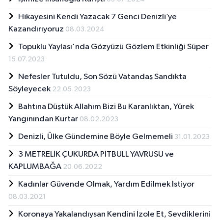
Hikayesini Kendi Yazacak 7 Genci Denizli’ye
Kazandırıyoruz
08.03.2024
Topuklu Yaylası'nda Gözyüzü Gözlem Etkinliği Süper
15.07.2023
Nefesler Tutuldu, Son Sözü Vatandaş Sandıkta
Söyleyecek
22.05.2023
Bahtına Düştük Allahım Bizi Bu Karanlıktan, Yürek
Yangınından Kurtar
08.02.2023
Denizli, Ülke Gündemine Böyle Gelmemeli
31.01.2023
3 METRELİK ÇUKURDA PİTBULL YAVRUSU ve
KAPLUMBAĞA
20.06.2022
Kadınlar Güvende Olmak, Yardım Edilmek İstiyor
08.03.2021
Koronaya Yakalandıysan Kendini İzole Et, Sevdiklerini