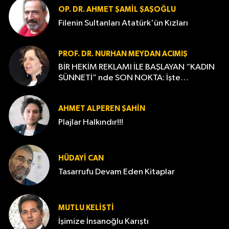
OP. DR. AHMET ŞAMIL ŞAŞOĞLU
Filenin Sultanları Atatürk'ün Kızları
PROF. DR. NURHAN MEYDAN ACIMIŞ
BİR HEKİM REKLAMI İLE BAŞLAYAN “KADIN
SÜNNETİ” nde SON NOKTA: İşte
Gerçekler…
AHMET ALPEREN ŞAHIN
Plajlar Halkındır!!!
HÜDAYI CAN
Tasarrufu Devam Eden Kitaplar
MUTLU KELİŞTİ
İşimize İnsanoğlu Karıştı