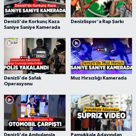
Denizli'de Korkunç Kaza
Denizlispor'a Rap Şarkı
Saniye Saniye Kamerada
Denizli'de Şafak
Muz Hırsızlığı Kamerada
Operasyonu
Denizli'de Ambulansla
Pamukkale Adayından