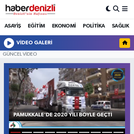
Denizli Nöbetçi Eczaneler
ASAYİŞ
EĞİTİM
EKONOMİ
POLİTİKA
SAĞLIK
Denizli Hava Durumu
VIDEO GALERI
Denizli Trafik Yoğunluk Haritası
GÜNCEL VİDEO
Puan Durumu ve Fikstür
Tüm Manşetler
Son Dakika Haberleri
D
Haber Arşivi
PAMUKKALE'DE 2020 YILI BÖYLE GEÇTİ
d
çı