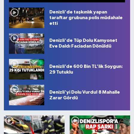
1
2
3
4
5
6
7
8
9
10
Denizli'de taşkınlık yapan
taraftar grubuna polis müdahale
etti
Denizli'de Tüp Dolu Kamyonet
Eve Daldı Faciadan Dönüldü
Denizli’de 600 Bin TL’lik Soygun:
29 Tutuklu
Denizli'yi Dolu Vurdu! 8 Mahalle
Zarar Gördü