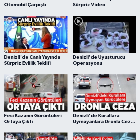
Otomobil Çarpıştı
Sürpriz Video
Denizli'de Canlı Yayında
Denizli'de Uyuşturucu
Sürpriz Evlilik Teklifi
Operasyonu
Feci Kazanın Görüntüleri
Denizli'de Kurallara
Ortaya Çıktı
Uymayanlara Dronla Ceza
Yağdı