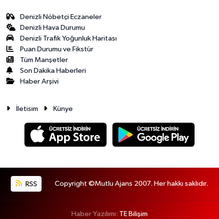
Denizli Nöbetçi Eczaneler
Denizli Hava Durumu
Denizli Trafik Yoğunluk Haritası
Puan Durumu ve Fikstür
Tüm Manşetler
Son Dakika Haberleri
Haber Arşivi
İletisim
Künye
RSS
Copyright ©Mutlu Ajans 2007. Her hakkı saklıdır.
Haber Yazılımı:
TE Bilişim