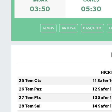
İMSAK
GÜNEŞ
03:50
05:30
ALMUS
ARTOVA
BAŞÇİFTLİK
E
HİCRİ
25 Tem Cts
11 Safer 
26 Tem Paz
12 Safer 
27 Tem Pts
13 Safer 
28 Tem Sal
14 Safer 