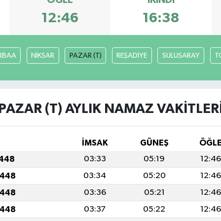
ÖĞLE
İKINDI
12:46
16:38
RBAA
NİKSAR
PAZAR (T)
REŞADİYE
SULUSARAY
T
PAZAR (T) AYLIK NAMAZ VAKITLER
İMSAK
GÜNEŞ
ÖĞL
1448
03:33
05:19
12:46
1448
03:34
05:20
12:46
1448
03:36
05:21
12:46
1448
03:37
05:22
12:46