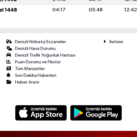
el 1448
04:17
05:48
12:42
Denizli Nöbetçi Eczaneler
İletisim
Denizli Hava Durumu
Denizli Trafik Yoğunluk Haritası
Puan Durumu ve Fikstür
Tüm Manşetler
Son Dakika Haberleri
Haber Arşivi