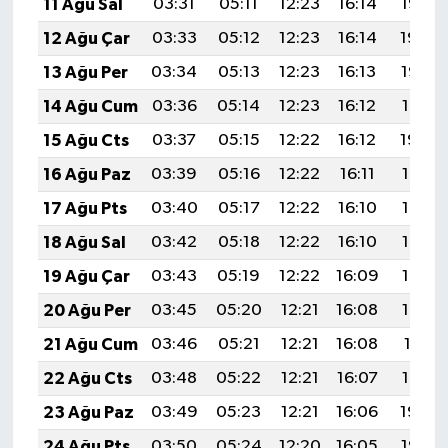
11 Ağu Sal
03:31
05:11
12:23
16:14
19:25
12 Ağu Çar
03:33
05:12
12:23
16:14
19:24
13 Ağu Per
03:34
05:13
12:23
16:13
19:23
14 Ağu Cum
03:36
05:14
12:23
16:12
19:21
15 Ağu Cts
03:37
05:15
12:22
16:12
19:20
16 Ağu Paz
03:39
05:16
12:22
16:11
19:18
17 Ağu Pts
03:40
05:17
12:22
16:10
19:17
18 Ağu Sal
03:42
05:18
12:22
16:10
19:16
19 Ağu Çar
03:43
05:19
12:22
16:09
19:14
20 Ağu Per
03:45
05:20
12:21
16:08
19:13
21 Ağu Cum
03:46
05:21
12:21
16:08
19:11
22 Ağu Cts
03:48
05:22
12:21
16:07
19:10
23 Ağu Paz
03:49
05:23
12:21
16:06
19:08
24 Ağu Pts
03:50
05:24
12:20
16:05
19:07