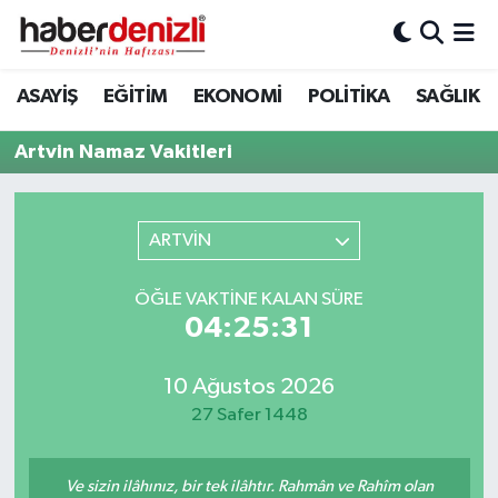
Denizli Nöbetçi Eczaneler
ASAYİŞ
EĞİTİM
EKONOMİ
POLİTİKA
SAĞLIK
Denizli Hava Durumu
Artvin Namaz Vakitleri
Denizli Trafik Yoğunluk Haritası
ARTVİN
Puan Durumu ve Fikstür
ÖĞLE VAKTINE KALAN SÜRE
Tüm Manşetler
04:25:31
Son Dakika Haberleri
10 Ağustos 2026
27 Safer 1448
Haber Arşivi
Ve sizin ilâhınız, bir tek ilâhtır. Rahmân ve Rahîm olan