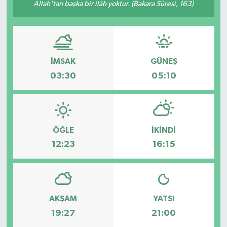
Allah'tan başka bir ilâh yoktur. (Bakara Sûresi, 163)
İMSAK
GÜNEŞ
03:30
05:10
ÖĞLE
İKINDI
12:23
16:15
AKŞAM
YATSI
19:27
21:00