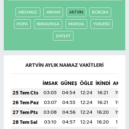
ARDANUÇ
ARHAVİ
ARTVİN
BORÇKA
HOPA
KEMALPAŞA
MURGUL
YUSUFELİ
ŞAVŞAT
ARTVİN AYLIK NAMAZ VAKITLERI
İMSAK
GÜNEŞ
ÖĞLE
İKINDI
AKŞA
25 Tem Cts
03:05
04:54
12:24
16:21
19:44
26 Tem Paz
03:07
04:55
12:24
16:21
19:43
27 Tem Pts
03:08
04:56
12:24
16:20
19:42
28 Tem Sal
03:10
04:57
12:24
16:20
19:41