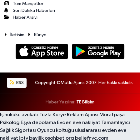
Tüm Manşetler
Son Dakika Haberleri
Haber Arşivi
İletisim
Künye
RSS
Copyright ©Mutlu Ajans 2007. Her hakkı saklıdır.
Haber Yazılımı:
TE Bilişim
İş hukuku avukatı
Tuzla Kurye
Reklam Ajansı
Muratpaşa
Psikolog
Eşya depolama
Evden eve nakliyat
Tamamlayıcı
Sağlık Sigortası
Oyuncu koltuğu
uluslararası evden eve
nakliyat
iptv bayilik
osohbet.org
beliefnyc.com