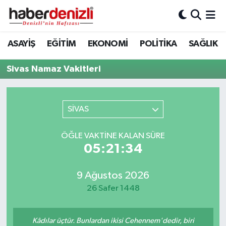
Denizli Nöbetçi Eczaneler
ASAYİŞ
EĞİTİM
EKONOMİ
POLİTİKA
SAĞLIK
Denizli Hava Durumu
Sivas Namaz Vakitleri
Denizli Trafik Yoğunluk Haritası
SİVAS
Puan Durumu ve Fikstür
ÖĞLE VAKTINE KALAN SÜRE
Tüm Manşetler
05:21:34
Son Dakika Haberleri
9 Ağustos 2026
26 Safer 1448
Haber Arşivi
Kâdılar üçtür. Bunlardan ikisi Cehennem'dedir, biri