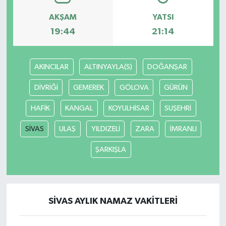
AKŞAM
YATSI
19:44
21:14
AKINCILAR
ALTINYAYLA(S)
DOĞANŞAR
DİVRİĞİ
GEMEREK
GÖLOVA
GÜRÜN
HAFİK
KANGAL
KOYULHİSAR
SUŞEHRİ
SİVAS
ULAŞ
YILDIZELİ
ZARA
İMRANLI
ŞARKIŞLA
SİVAS AYLIK NAMAZ VAKITLERI