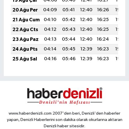
19 Ağu Çar
04:08
05:40
12:41
16:27
19:31
20 Ağu Per
04:09
05:41
12:40
16:26
19:30
21 Ağu Cum
04:10
05:42
12:40
16:25
19:28
22 Ağu Cts
04:12
05:43
12:40
16:25
19:27
23 Ağu Paz
04:13
05:44
12:40
16:24
19:25
24 Ağu Pts
04:14
05:45
12:39
16:23
19:24
25 Ağu Sal
04:16
05:46
12:39
16:23
19:22
www.haberdenizli.com 2007'den beri, Denizli'den haberler
yapan, Denizli Haberlerini son dakika olarak okurlarına aktaran
Denizli haber sitesidir.