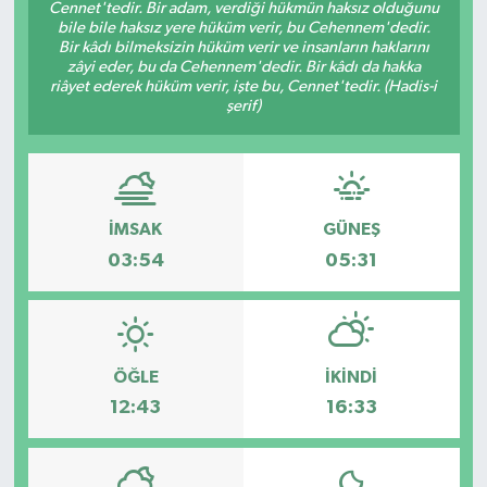
Cennet'tedir. Bir adam, verdiği hükmün haksız olduğunu
bile bile haksız yere hüküm verir, bu Cehennem'dedir.
Bir kâdı bilmeksizin hüküm verir ve insanların haklarını
zâyi eder, bu da Cehennem'dedir. Bir kâdı da hakka
riâyet ederek hüküm verir, işte bu, Cennet'tedir. (Hadis-i
şerif)
İMSAK
GÜNEŞ
03:54
05:31
ÖĞLE
İKINDI
12:43
16:33