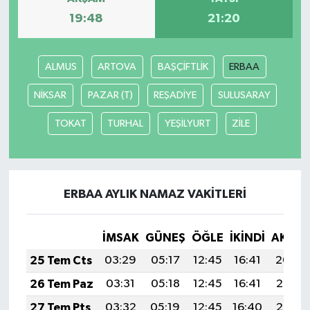
19:48
21:20
ALMUS
ARTOVA
BAŞÇİFTLİK
ERBAA
NİKSAR
PAZAR (T)
REŞADİYE
SULUSARAY
TOKAT
TURHAL
YEŞİLYURT
ZİLE
ERBAA AYLIK NAMAZ VAKITLERI
İMSAK
GÜNEŞ
ÖĞLE
İKINDI
AKŞA
25 Tem Cts
03:29
05:17
12:45
16:41
20:04
26 Tem Paz
03:31
05:18
12:45
16:41
20:03
27 Tem Pts
03:32
05:19
12:45
16:40
20:02