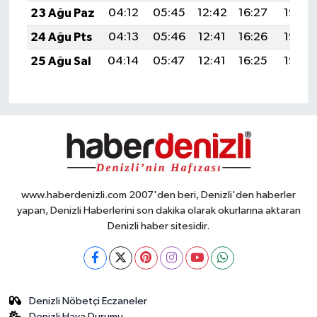
23 Ağu Paz
04:12
05:45
12:42
16:27
19:28
24 Ağu Pts
04:13
05:46
12:41
16:26
19:27
25 Ağu Sal
04:14
05:47
12:41
16:25
19:25
www.haberdenizli.com 2007'den beri, Denizli'den haberler
yapan, Denizli Haberlerini son dakika olarak okurlarına aktaran
Denizli haber sitesidir.
Denizli Nöbetçi Eczaneler
Denizli Hava Durumu