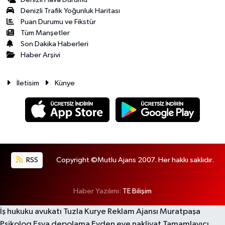
Denizli Trafik Yoğunluk Haritası
Puan Durumu ve Fikstür
Tüm Manşetler
Son Dakika Haberleri
Haber Arşivi
İletisim
Künye
RSS
Copyright ©Mutlu Ajans 2007. Her hakkı saklıdır.
Haber Yazılımı:
TE Bilişim
İş hukuku avukatı
Tuzla Kurye
Reklam Ajansı
Muratpaşa
Psikolog
Eşya depolama
Evden eve nakliyat
Tamamlayıcı