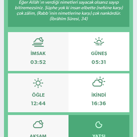
Eğer Allâh'ın verdiği nimetleri sayacak olsanız sayıp
bitiremezsiniz. Şüphe yok ki insan elbette (nefsine karşı)
çok zâlim, (Rabb'inin nimetlerine karşı) çok nankördür.
(İbrâhîm Sûresi, 34)
İMSAK
GÜNEŞ
03:52
05:31
ÖĞLE
İKINDI
12:44
16:36
AKŞAM
YATSI