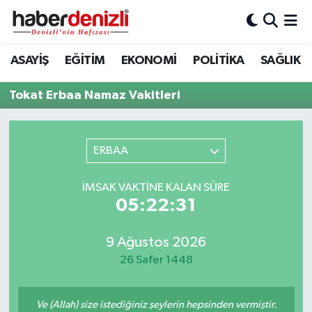
Denizli Nöbetçi Eczaneler
ASAYİŞ
EĞİTİM
EKONOMİ
POLİTİKA
SAĞLIK
Denizli Hava Durumu
Tokat Erbaa Namaz Vakitleri
Denizli Trafik Yoğunluk Haritası
ERBAA
Puan Durumu ve Fikstür
İMSAK VAKTINE KALAN SÜRE
Tüm Manşetler
05:22:31
Son Dakika Haberleri
9 Ağustos 2026
26 Safer 1448
Haber Arşivi
Ve (Allah) size istediğiniz şeylerin hepsinden vermiştir.