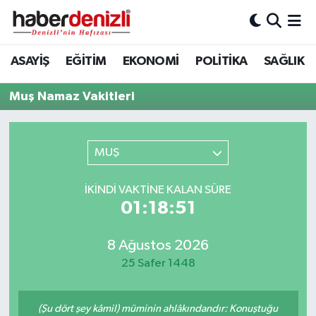
Denizli Nöbetçi Eczaneler
ASAYİŞ
EĞİTİM
EKONOMİ
POLİTİKA
SAĞLIK
Denizli Hava Durumu
Muş Namaz Vakitleri
Denizli Trafik Yoğunluk Haritası
MUŞ
Puan Durumu ve Fikstür
İKINDI VAKTINE KALAN SÜRE
Tüm Manşetler
01:18:51
Son Dakika Haberleri
8 Ağustos 2026
25 Safer 1448
Haber Arşivi
(Şu dört şey kâmil) müminin ahlâkındandır: Konuştuğu