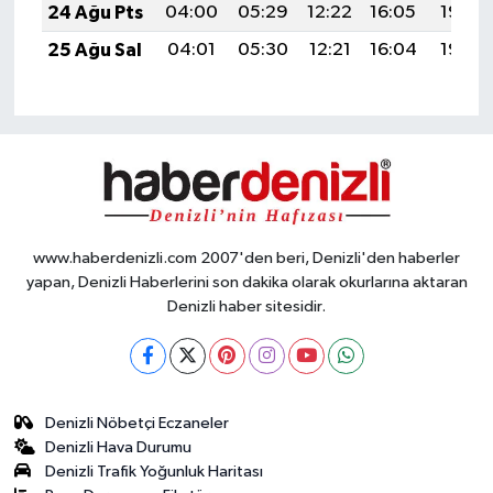
24 Ağu Pts
04:00
05:29
12:22
16:05
19:04
25 Ağu Sal
04:01
05:30
12:21
16:04
19:03
www.haberdenizli.com 2007'den beri, Denizli'den haberler
yapan, Denizli Haberlerini son dakika olarak okurlarına aktaran
Denizli haber sitesidir.
Denizli Nöbetçi Eczaneler
Denizli Hava Durumu
Denizli Trafik Yoğunluk Haritası