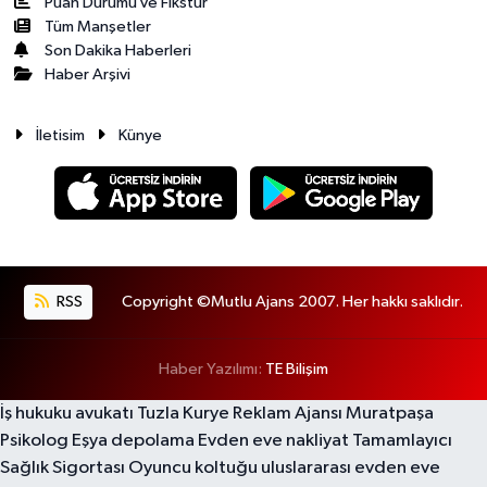
Puan Durumu ve Fikstür
Tüm Manşetler
Son Dakika Haberleri
Haber Arşivi
İletisim
Künye
RSS
Copyright ©Mutlu Ajans 2007. Her hakkı saklıdır.
Haber Yazılımı:
TE Bilişim
İş hukuku avukatı
Tuzla Kurye
Reklam Ajansı
Muratpaşa
Psikolog
Eşya depolama
Evden eve nakliyat
Tamamlayıcı
Sağlık Sigortası
Oyuncu koltuğu
uluslararası evden eve