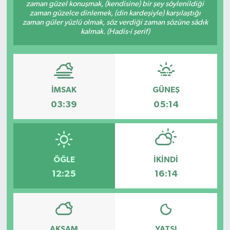
zaman güzel konuşmak, (kendisine) bir şey söylenildiği
zaman güzelce dinlemek, (din kardeşiyle) karşılaştığı
zaman güler yüzlü olmak, söz verdiği zaman sözüne sâdık
kalmak. (Hadis-i şerif)
İMSAK
GÜNEŞ
03:39
05:14
ÖĞLE
İKINDI
12:25
16:14
AKŞAM
YATSI