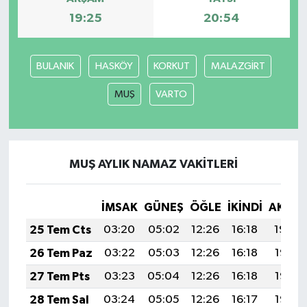
19:25
20:54
BULANIK
HASKÖY
KORKUT
MALAZGİRT
MUŞ
VARTO
MUŞ AYLIK NAMAZ VAKITLERI
İMSAK
GÜNEŞ
ÖĞLE
İKINDI
AKŞA
25 Tem Cts
03:20
05:02
12:26
16:18
19:39
26 Tem Paz
03:22
05:03
12:26
16:18
19:38
27 Tem Pts
03:23
05:04
12:26
16:18
19:37
28 Tem Sal
03:24
05:05
12:26
16:17
19:37