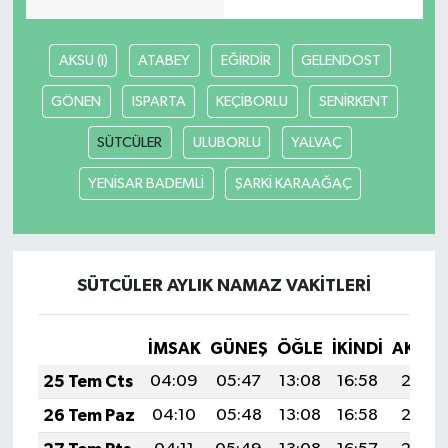
AKSU (I)
ATABEY
EĞİRDİR
GELENDOST
GÖNEN
ISPARTA
KEÇİBORLU
SENİRKENT
SÜTCÜLER
ULUBORLU
YALVAÇ
YENİSAR BADEMLİ
ŞARKİ KARAAĞAÇ
SÜTCÜLER AYLIK NAMAZ VAKITLERI
İMSAK
GÜNEŞ
ÖĞLE
İKINDI
AKŞA
25 Tem Cts
04:09
05:47
13:08
16:58
20:18
26 Tem Paz
04:10
05:48
13:08
16:58
20:17