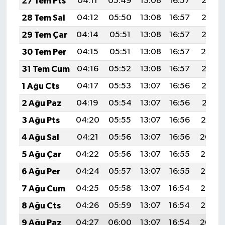
27 Tem Pts
04:11
05:49
13:08
16:57
20:16
28 Tem Sal
04:12
05:50
13:08
16:57
20:16
29 Tem Çar
04:14
05:51
13:08
16:57
20:15
30 Tem Per
04:15
05:51
13:08
16:57
20:14
31 Tem Cum
04:16
05:52
13:08
16:57
20:13
1 Ağu Cts
04:17
05:53
13:07
16:56
20:12
2 Ağu Paz
04:19
05:54
13:07
16:56
20:11
3 Ağu Pts
04:20
05:55
13:07
16:56
20:10
4 Ağu Sal
04:21
05:56
13:07
16:56
20:09
5 Ağu Çar
04:22
05:56
13:07
16:55
20:08
6 Ağu Per
04:24
05:57
13:07
16:55
20:07
7 Ağu Cum
04:25
05:58
13:07
16:54
20:06
8 Ağu Cts
04:26
05:59
13:07
16:54
20:05
9 Ağu Paz
04:27
06:00
13:07
16:54
20:04