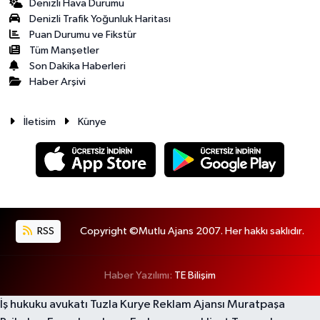
Denizli Hava Durumu
Denizli Trafik Yoğunluk Haritası
Puan Durumu ve Fikstür
Tüm Manşetler
Son Dakika Haberleri
Haber Arşivi
İletisim
Künye
RSS
Copyright ©Mutlu Ajans 2007. Her hakkı saklıdır.
Haber Yazılımı:
TE Bilişim
İş hukuku avukatı
Tuzla Kurye
Reklam Ajansı
Muratpaşa