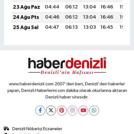
23 Ağu Paz
04:44
06:12
13:04
16:46
19:46
24 Ağu Pts
04:46
06:12
13:04
16:46
19:45
25 Ağu Sal
04:47
06:13
13:03
16:45
19:43
www.haberdenizli.com 2007'den beri, Denizli'den haberler
yapan, Denizli Haberlerini son dakika olarak okurlarına aktaran
Denizli haber sitesidir.
Denizli Nöbetçi Eczaneler