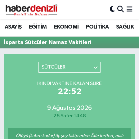
Denizli Nöbetçi Eczaneler
ASAYİŞ
EĞİTİM
EKONOMİ
POLİTİKA
SAĞLIK
Denizli Hava Durumu
İsparta Sütcüler Namaz Vakitleri
Denizli Trafik Yoğunluk Haritası
SÜTCÜLER
Puan Durumu ve Fikstür
İKINDI VAKTINE KALAN SÜRE
Tüm Manşetler
22:51
Son Dakika Haberleri
9 Ağustos 2026
26 Safer 1448
Haber Arşivi
Ölüyü (kabre kadar) üç şey takip eder: Âile fertleri, malı