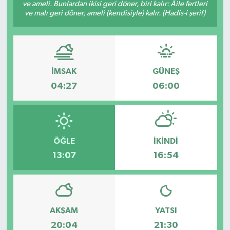
ve ameli. Bunlardan ikisi geri döner, biri kalır: Âile fertleri
ve malı geri döner, ameli (kendisiyle) kalır. (Hadis-i şerif)
İMSAK
GÜNEŞ
04:27
06:00
ÖĞLE
İKINDI
13:07
16:54
AKŞAM
YATSI
20:04
21:30