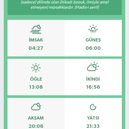
(sadece) dilinde olan (itikadı bozuk, ilmiyle amel
etmeyen) münafıklardır. (Hadis-i şerif)
İMSAK
GÜNEŞ
04:27
06:00
ÖĞLE
İKINDI
13:08
16:56
AKŞAM
YATSI
20:06
21:33