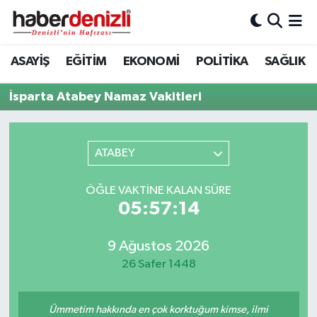
Denizli Nöbetçi Eczaneler
ASAYİŞ
EĞİTİM
EKONOMİ
POLİTİKA
SAĞLIK
Denizli Hava Durumu
İsparta Atabey Namaz Vakitleri
Denizli Trafik Yoğunluk Haritası
ATABEY
Puan Durumu ve Fikstür
ÖĞLE VAKTINE KALAN SÜRE
Tüm Manşetler
05:57:14
Son Dakika Haberleri
9 Ağustos 2026
26 Safer 1448
Haber Arşivi
Ümmetim hakkında en çok korktuğum kimse, ilmi