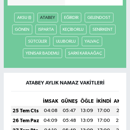
AKSU (I)
ATABEY
EĞİRDİR
GELENDOST
GÖNEN
ISPARTA
KEÇİBORLU
SENİRKENT
SÜTCÜLER
ULUBORLU
YALVAÇ
YENİSAR BADEMLİ
ŞARKİ KARAAĞAÇ
ATABEY AYLIK NAMAZ VAKITLERI
İMSAK
GÜNEŞ
ÖĞLE
İKINDI
AKŞA
25 Tem Cts
04:08
05:47
13:09
17:00
20:21
26 Tem Paz
04:09
05:48
13:09
17:00
20:20