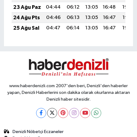
23 Ağu Paz
04:44
06:12
13:05
16:48
19:48
24 Ağu Pts
04:46
06:13
13:05
16:47
19:47
25 Ağu Sal
04:47
06:14
13:05
16:47
19:45
www.haberdenizli.com 2007'den beri, Denizli'den haberler
yapan, Denizli Haberlerini son dakika olarak okurlarına aktaran
Denizli haber sitesidir.
Denizli Nöbetçi Eczaneler