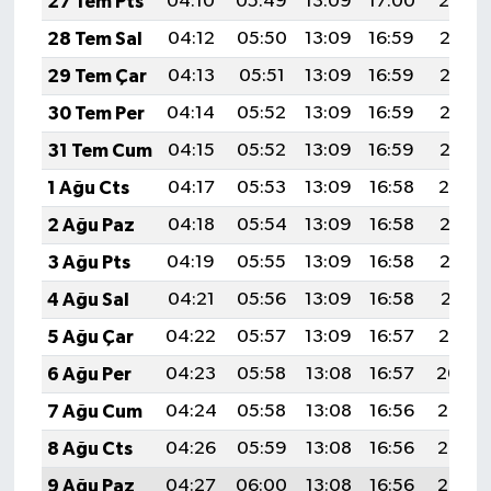
27 Tem Pts
04:10
05:49
13:09
17:00
20:19
28 Tem Sal
04:12
05:50
13:09
16:59
20:18
29 Tem Çar
04:13
05:51
13:09
16:59
20:17
30 Tem Per
04:14
05:52
13:09
16:59
20:16
31 Tem Cum
04:15
05:52
13:09
16:59
20:15
1 Ağu Cts
04:17
05:53
13:09
16:58
20:14
2 Ağu Paz
04:18
05:54
13:09
16:58
20:13
3 Ağu Pts
04:19
05:55
13:09
16:58
20:12
4 Ağu Sal
04:21
05:56
13:09
16:58
20:11
5 Ağu Çar
04:22
05:57
13:09
16:57
20:10
6 Ağu Per
04:23
05:58
13:08
16:57
20:09
7 Ağu Cum
04:24
05:58
13:08
16:56
20:08
8 Ağu Cts
04:26
05:59
13:08
16:56
20:07
9 Ağu Paz
04:27
06:00
13:08
16:56
20:06