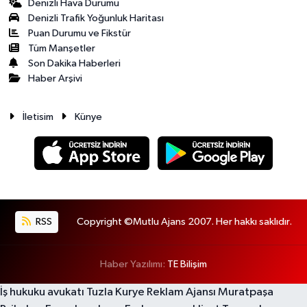
Denizli Hava Durumu
Denizli Trafik Yoğunluk Haritası
Puan Durumu ve Fikstür
Tüm Manşetler
Son Dakika Haberleri
Haber Arşivi
İletisim
Künye
RSS
Copyright ©Mutlu Ajans 2007. Her hakkı saklıdır.
Haber Yazılımı:
TE Bilişim
İş hukuku avukatı
Tuzla Kurye
Reklam Ajansı
Muratpaşa