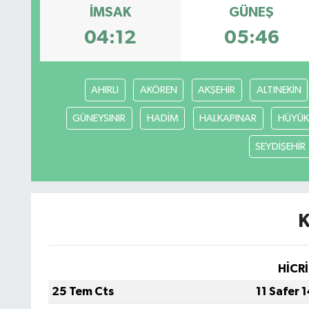
İMSAK
GÜNEŞ
04:12
05:46
AHIRLI
AKÖREN
AKŞEHİR
ALTINEKİN
GÜNEYSINIR
HADİM
HALKAPINAR
HÜYÜK
SEYDİŞEHİR
K
HİCRİ
25 Tem Cts
11 Safer 