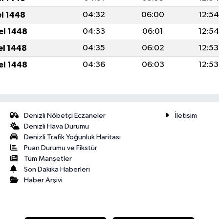
el 1448
04:32
06:00
12:54
el 1448
04:33
06:01
12:54
el 1448
04:35
06:02
12:53
el 1448
04:36
06:03
12:53
Denizli Nöbetçi Eczaneler
İletisim
Denizli Hava Durumu
Denizli Trafik Yoğunluk Haritası
Puan Durumu ve Fikstür
Tüm Manşetler
Son Dakika Haberleri
Haber Arşivi