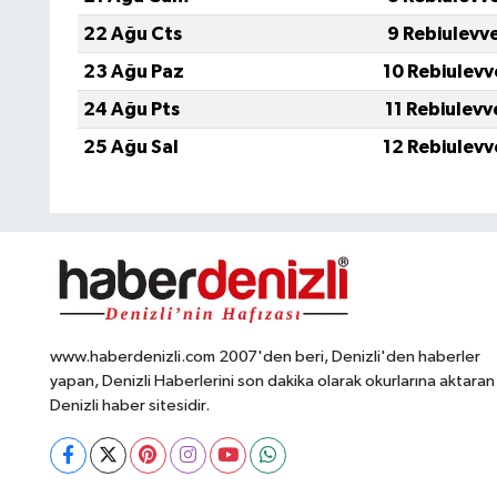
22 Ağu Cts
9 Rebiulevv
23 Ağu Paz
10 Rebiulevv
24 Ağu Pts
11 Rebiulevv
25 Ağu Sal
12 Rebiulevv
www.haberdenizli.com 2007'den beri, Denizli'den haberler
yapan, Denizli Haberlerini son dakika olarak okurlarına aktaran
Denizli haber sitesidir.