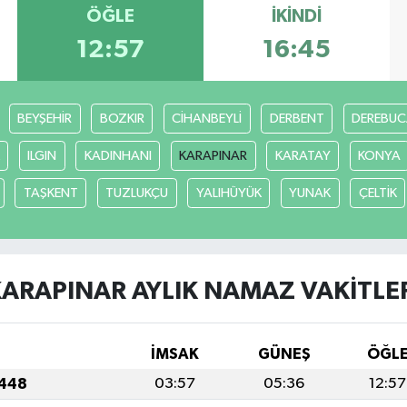
ÖĞLE
İKINDI
12:57
16:45
BEYŞEHİR
BOZKIR
CİHANBEYLİ
DERBENT
DEREBUC
ILGIN
KADINHANI
KARAPINAR
KARATAY
KONYA
TAŞKENT
TUZLUKÇU
YALIHÜYÜK
YUNAK
ÇELTİK
ARAPINAR AYLIK NAMAZ VAKITLE
İMSAK
GÜNEŞ
ÖĞL
1448
03:57
05:36
12:57