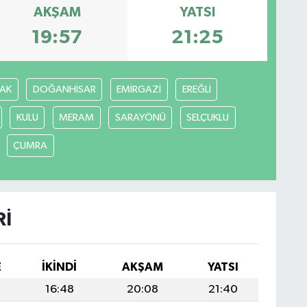
AKŞAM
YATSI
19:57
21:25
AK
DOĞANHİSAR
EMİRGAZİ
EREĞLİ
KULU
MERAM
SARAYÖNÜ
SELÇUKLU
ÇUMRA
RI
E
İKINDI
AKŞAM
YATSI
16:48
20:08
21:40