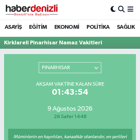
Denizli Nöbetçi Eczaneler
ASAYİŞ
EĞİTİM
EKONOMİ
POLİTİKA
SAĞLIK
Denizli Hava Durumu
Kirklareli Pinarhisar Namaz Vakitleri
Denizli Trafik Yoğunluk Haritası
PINARHISAR
Puan Durumu ve Fikstür
AKŞAM VAKTINE KALAN SÜRE
Tüm Manşetler
01:43:54
Son Dakika Haberleri
9 Ağustos 2026
26 Safer 1448
Haber Arşivi
Müminlerin en hayırlıları, kanaatkâr olanlarıdır, en şerlileri