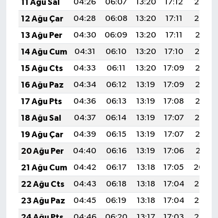
11 Ağu Sal
04:26
06:07
13:20
17:12
20:23
12 Ağu Çar
04:28
06:08
13:20
17:11
20:22
13 Ağu Per
04:30
06:09
13:20
17:11
20:21
14 Ağu Cum
04:31
06:10
13:20
17:10
20:19
15 Ağu Cts
04:33
06:11
13:20
17:09
20:18
16 Ağu Paz
04:34
06:12
13:19
17:09
20:17
17 Ağu Pts
04:36
06:13
13:19
17:08
20:15
18 Ağu Sal
04:37
06:14
13:19
17:07
20:14
19 Ağu Çar
04:39
06:15
13:19
17:07
20:12
20 Ağu Per
04:40
06:16
13:19
17:06
20:11
21 Ağu Cum
04:42
06:17
13:18
17:05
20:09
22 Ağu Cts
04:43
06:18
13:18
17:04
20:08
23 Ağu Paz
04:45
06:19
13:18
17:04
20:06
24 Ağu Pts
04:46
06:20
13:17
17:03
20:05