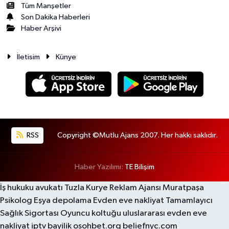
Tüm Manşetler
Son Dakika Haberleri
Haber Arşivi
İletisim
Künye
RSS
Copyright ©Mutlu Ajans 2007. Her hakkı saklıdır.
Haber Yazılımı:
TE Bilişim
İş hukuku avukatı
Tuzla Kurye
Reklam Ajansı
Muratpaşa
Psikolog
Eşya depolama
Evden eve nakliyat
Tamamlayıcı
Sağlık Sigortası
Oyuncu koltuğu
uluslararası evden eve
nakliyat
iptv bayilik
osohbet.org
beliefnyc.com