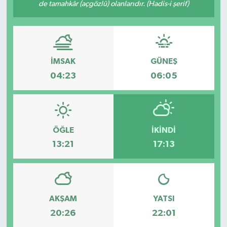
de tamahkâr (açgözlü) olanlarıdır. (Hadis-i şerif)
İMSAK
GÜNEŞ
04:23
06:05
ÖĞLE
İKINDI
13:21
17:13
AKŞAM
YATSI
20:26
22:01