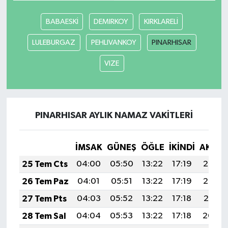
BABAESKİ
DEMIRKOY
KIRKLARELİ
LULEBURGAZ
PEHLIVANKOY
PINARHISAR
VIZE
PINARHISAR AYLIK NAMAZ VAKITLERI
İMSAK
GÜNEŞ
ÖĞLE
İKINDI
AKŞA
25 Tem Cts
04:00
05:50
13:22
17:19
20:43
26 Tem Paz
04:01
05:51
13:22
17:19
20:42
27 Tem Pts
04:03
05:52
13:22
17:18
20:41
28 Tem Sal
04:04
05:53
13:22
17:18
20:40