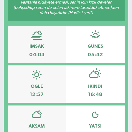
vasıtanla hidâyete ermesi, senin için kızıl develer
(bahşedilip senin de onları fakirlere tasadduk etmen)den
daha hayırlıdır. (Hadis-i şerif)
İMSAK
GÜNEŞ
04:03
05:42
ÖĞLE
İKINDI
12:57
16:48
AKŞAM
YATSI