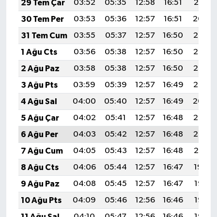
29 Tem Çar
03:52
05:35
12:58
16:51
20:10
30 Tem Per
03:53
05:36
12:57
16:51
20:09
31 Tem Cum
03:55
05:37
12:57
16:50
20:08
1 Ağu Cts
03:56
05:38
12:57
16:50
20:07
2 Ağu Paz
03:58
05:38
12:57
16:50
20:06
3 Ağu Pts
03:59
05:39
12:57
16:49
20:05
4 Ağu Sal
04:00
05:40
12:57
16:49
20:04
5 Ağu Çar
04:02
05:41
12:57
16:48
20:03
6 Ağu Per
04:03
05:42
12:57
16:48
20:02
7 Ağu Cum
04:05
05:43
12:57
16:48
20:01
8 Ağu Cts
04:06
05:44
12:57
16:47
19:59
9 Ağu Paz
04:08
05:45
12:57
16:47
19:58
10 Ağu Pts
04:09
05:46
12:56
16:46
19:57
11 Ağu Sal
04:10
05:47
12:56
16:46
19:56