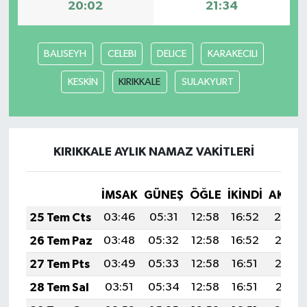
20:02
21:34
BALISEYH
CELEBI
DELICE
KARAKECILI
KESKİN
KIRIKKALE
SULAKYURT
KIRIKKALE AYLIK NAMAZ VAKITLERI
İMSAK
GÜNEŞ
ÖĞLE
İKINDI
AKŞA
25 Tem Cts
03:46
05:31
12:58
16:52
20:14
26 Tem Paz
03:48
05:32
12:58
16:52
20:13
27 Tem Pts
03:49
05:33
12:58
16:51
20:12
28 Tem Sal
03:51
05:34
12:58
16:51
20:11