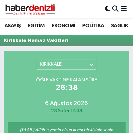
Denizli Nöbetçi Eczaneler
ASAYİŞ
EĞİTİM
EKONOMİ
POLİTİKA
SAĞLIK
Denizli Hava Durumu
Kirikkale Namaz Vakitleri
Denizli Trafik Yoğunluk Haritası
KIRIKKALE
Puan Durumu ve Fikstür
ÖĞLE VAKTINE KALAN SÜRE
Tüm Manşetler
26:38
Son Dakika Haberleri
6 Ağustos 2026
23 Safer 1448
Haber Arşivi
(Yâ Ali!) Allâh'a yemin olsun ki tek bir kişinin senin