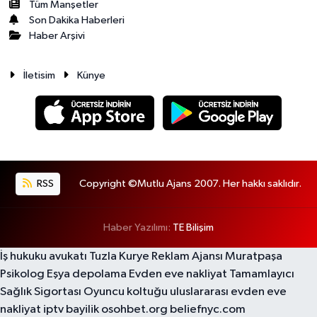
Tüm Manşetler
Son Dakika Haberleri
Haber Arşivi
İletisim
Künye
RSS
Copyright ©Mutlu Ajans 2007. Her hakkı saklıdır.
Haber Yazılımı:
TE Bilişim
İş hukuku avukatı
Tuzla Kurye
Reklam Ajansı
Muratpaşa
Psikolog
Eşya depolama
Evden eve nakliyat
Tamamlayıcı
Sağlık Sigortası
Oyuncu koltuğu
uluslararası evden eve
nakliyat
iptv bayilik
osohbet.org
beliefnyc.com