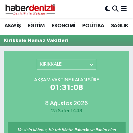
Denizli Nöbetçi Eczaneler
ASAYİŞ
EĞİTİM
EKONOMİ
POLİTİKA
SAĞLIK
Denizli Hava Durumu
Kirikkale Namaz Vakitleri
Denizli Trafik Yoğunluk Haritası
KIRIKKALE
Puan Durumu ve Fikstür
AKŞAM VAKTINE KALAN SÜRE
Tüm Manşetler
01:31:08
Son Dakika Haberleri
8 Ağustos 2026
25 Safer 1448
Haber Arşivi
Ve sizin ilâhınız, bir tek ilâhtır. Rahmân ve Rahîm olan