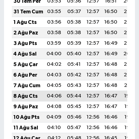
30 Tem Per
03:53
05:36
12:57
16:51
20:09
31 Tem Cum
03:55
05:37
12:57
16:50
20:08
1 Ağu Cts
03:56
05:38
12:57
16:50
20:07
2 Ağu Paz
03:58
05:38
12:57
16:50
20:06
3 Ağu Pts
03:59
05:39
12:57
16:49
20:05
4 Ağu Sal
04:00
05:40
12:57
16:49
20:04
5 Ağu Çar
04:02
05:41
12:57
16:48
20:03
6 Ağu Per
04:03
05:42
12:57
16:48
20:02
7 Ağu Cum
04:05
05:43
12:57
16:48
20:01
8 Ağu Cts
04:06
05:44
12:57
16:47
19:59
9 Ağu Paz
04:08
05:45
12:57
16:47
19:58
10 Ağu Pts
04:09
05:46
12:56
16:46
19:57
11 Ağu Sal
04:10
05:47
12:56
16:46
19:56
12 Ağu Çar
04:12
05:48
12:56
16:45
19:55