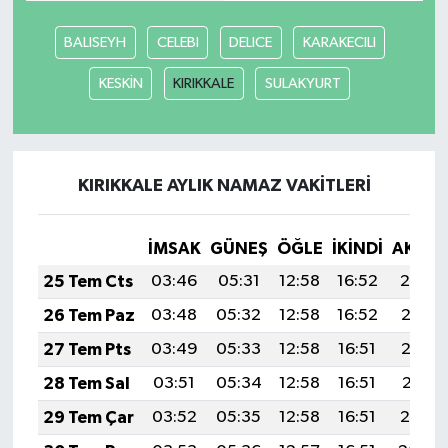
BALISEYH
CELEBI
DELICE
KARAKECILI
KESKİN
KIRIKKALE
SULAKYURT
KIRIKKALE AYLIK NAMAZ VAKITLERI
İMSAK
GÜNEŞ
ÖĞLE
İKINDI
AKŞA
25 Tem Cts
03:46
05:31
12:58
16:52
20:14
26 Tem Paz
03:48
05:32
12:58
16:52
20:13
27 Tem Pts
03:49
05:33
12:58
16:51
20:12
28 Tem Sal
03:51
05:34
12:58
16:51
20:11
29 Tem Çar
03:52
05:35
12:58
16:51
20:10