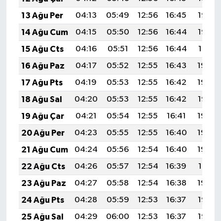
13 Ağu Per
04:13
05:49
12:56
16:45
19:53
14 Ağu Cum
04:15
05:50
12:56
16:44
19:52
15 Ağu Cts
04:16
05:51
12:56
16:44
19:51
16 Ağu Paz
04:17
05:52
12:55
16:43
19:49
17 Ağu Pts
04:19
05:53
12:55
16:42
19:48
18 Ağu Sal
04:20
05:53
12:55
16:42
19:47
19 Ağu Çar
04:21
05:54
12:55
16:41
19:45
20 Ağu Per
04:23
05:55
12:55
16:40
19:44
21 Ağu Cum
04:24
05:56
12:54
16:40
19:42
22 Ağu Cts
04:26
05:57
12:54
16:39
19:41
23 Ağu Paz
04:27
05:58
12:54
16:38
19:39
24 Ağu Pts
04:28
05:59
12:53
16:37
19:38
25 Ağu Sal
04:29
06:00
12:53
16:37
19:36