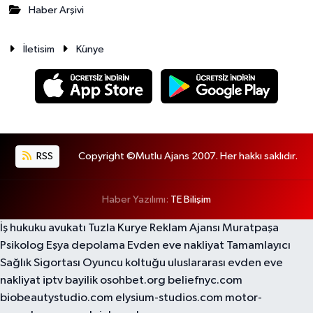
Haber Arşivi
İletisim
Künye
RSS
Copyright ©Mutlu Ajans 2007. Her hakkı saklıdır.
Haber Yazılımı:
TE Bilişim
İş hukuku avukatı
Tuzla Kurye
Reklam Ajansı
Muratpaşa
Psikolog
Eşya depolama
Evden eve nakliyat
Tamamlayıcı
Sağlık Sigortası
Oyuncu koltuğu
uluslararası evden eve
nakliyat
iptv bayilik
osohbet.org
beliefnyc.com
biobeautystudio.com
elysium-studios.com
motor-