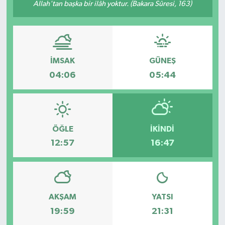
Allah'tan başka bir ilâh yoktur. (Bakara Sûresi, 163)
İMSAK
GÜNEŞ
04:06
05:44
ÖĞLE
İKINDI
12:57
16:47
AKŞAM
YATSI
19:59
21:31