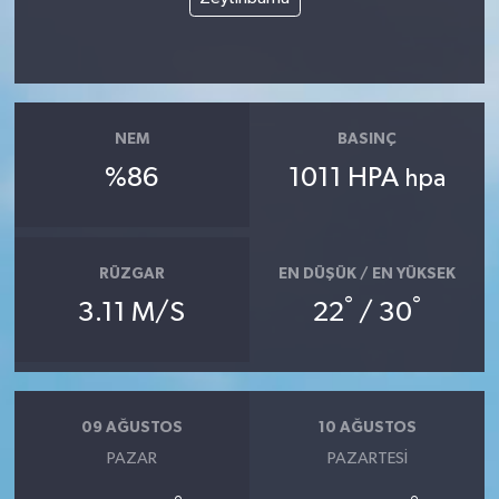
NEM
BASINÇ
%86
1011 HPA
hpa
RÜZGAR
EN DÜŞÜK / EN YÜKSEK
°
°
3.11 M/S
22
/ 30
09 AĞUSTOS
10 AĞUSTOS
PAZAR
PAZARTESI