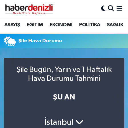
Denizli Nöbetçi Eczaneler
ASAYİŞ
EĞİTİM
EKONOMİ
POLİTİKA
SAĞLIK
Denizli Hava Durumu
Şile Hava Durumu
Denizli Trafik Yoğunluk Haritası
Puan Durumu ve Fikstür
Şile Bugün, Yarın ve 1 Haftalık
Hava Durumu Tahmini
Tüm Manşetler
Son Dakika Haberleri
ŞU AN
Haber Arşivi
İstanbul