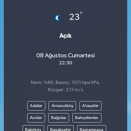
°
23
Açık
08 Ağustos Cumartesi
22:30
Nem: %86, Basınç: 1011 hpa hPa,
Rüzgar: 3.11 m/s
Adalar
Arnavutköy
Ataşehir
Avcılar
Bağcılar
Bahçelievler
Bakırköy
Başakşehir
Bayrampaşa