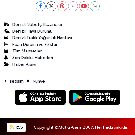
Denizli Nöbetçi Eczaneler
Denizli Hava Durumu
Denizli Trafik Yoğunluk Haritası
Puan Durumu ve Fikstür
Tüm Manşetler
Son Dakika Haberleri
Haber Arşivi
İletisim
Künye
RSS
Copyright ©Mutlu Ajans 2007. Her hakkı saklıdır.