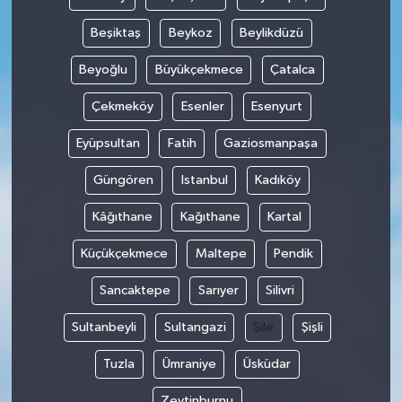
Beşiktaş
Beykoz
Beylikdüzü
Beyoğlu
Büyükçekmece
Çatalca
Çekmeköy
Esenler
Esenyurt
Eyüpsultan
Fatih
Gaziosmanpaşa
Güngören
Istanbul
Kadıköy
Kâğıthane
Kağıthane
Kartal
Küçükçekmece
Maltepe
Pendik
Sancaktepe
Sarıyer
Silivri
Sultanbeyli
Sultangazi
Şile
Şişli
Tuzla
Ümraniye
Üsküdar
Zeytinburnu