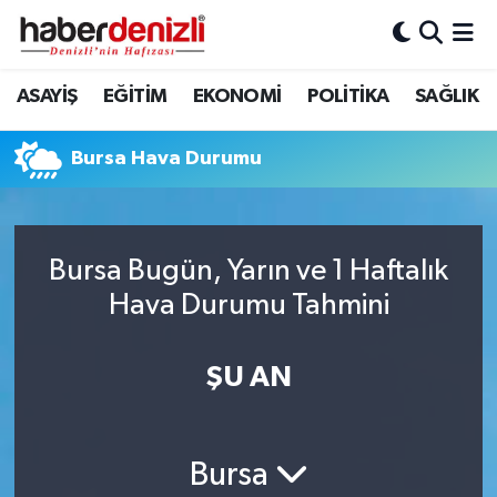
Denizli Nöbetçi Eczaneler
ASAYİŞ
EĞİTİM
EKONOMİ
POLİTİKA
SAĞLIK
Denizli Hava Durumu
Bursa Hava Durumu
Denizli Trafik Yoğunluk Haritası
Puan Durumu ve Fikstür
Bursa Bugün, Yarın ve 1 Haftalık
Hava Durumu Tahmini
Tüm Manşetler
Son Dakika Haberleri
ŞU AN
Haber Arşivi
Bursa