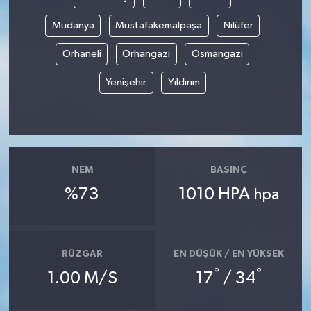
Mudanya
Mustafakemalpaşa
Nilüfer
Orhaneli
Orhangazi
Osmangazi
Yenişehir
Yıldırım
NEM
BASINÇ
%73
1010 HPA
hpa
RÜZGAR
EN DÜŞÜK / EN YÜKSEK
°
°
1.00 M/S
17
/ 34