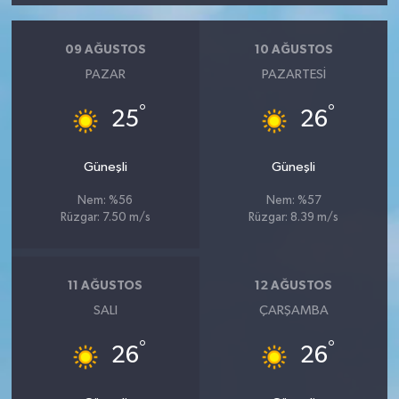
09 AĞUSTOS
10 AĞUSTOS
PAZAR
PAZARTESI
°
°
25
26
Güneşli
Güneşli
Nem: %56
Nem: %57
Rüzgar: 7.50 m/s
Rüzgar: 8.39 m/s
11 AĞUSTOS
12 AĞUSTOS
SALI
ÇARŞAMBA
°
°
26
26