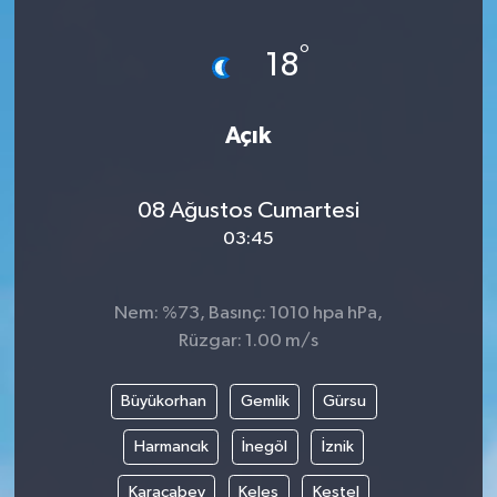
°
18
Açık
08 Ağustos Cumartesi
03:45
Nem: %73, Basınç: 1010 hpa hPa,
Rüzgar: 1.00 m/s
Büyükorhan
Gemlik
Gürsu
Harmancık
İnegöl
İznik
Karacabey
Keles
Kestel