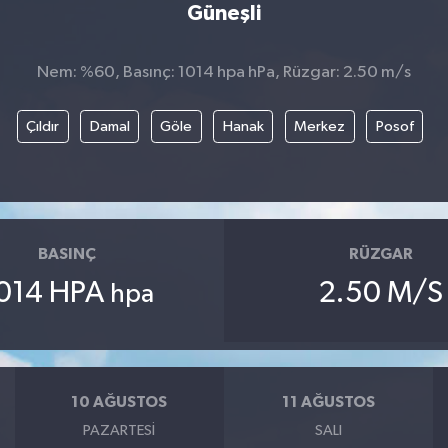
Güneşli
Nem: %60, Basınç: 1014 hpa hPa, Rüzgar: 2.50 m/s
Çıldır
Damal
Göle
Hanak
Merkez
Posof
BASINÇ
RÜZGAR
014 HPA
2.50 M/S
hpa
10 AĞUSTOS
11 AĞUSTOS
PAZARTESI
SALI