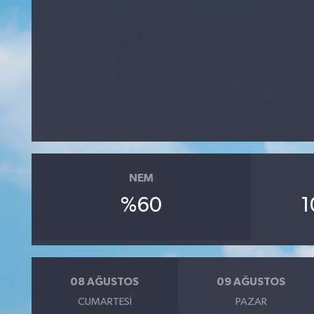
NEM
%60
1
08 AĞUSTOS
09 AĞUSTOS
CUMARTESI
PAZAR