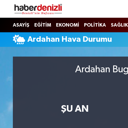
Denizli Nöbetçi Eczaneler
ASAYİŞ
EĞİTİM
EKONOMİ
POLİTİKA
SAĞLIK
Denizli Hava Durumu
Ardahan Hava Durumu
Denizli Trafik Yoğunluk Haritası
Puan Durumu ve Fikstür
Ardahan Bugü
Tüm Manşetler
Son Dakika Haberleri
ŞU AN
Haber Arşivi