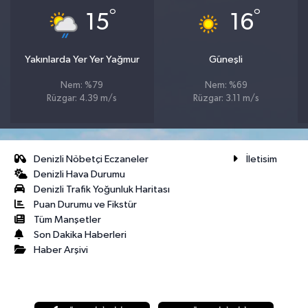
°
°
15
16
Yakınlarda Yer Yer Yağmur
Güneşli
Nem: %79
Nem: %69
Rüzgar: 4.39 m/s
Rüzgar: 3.11 m/s
Denizli Nöbetçi Eczaneler
İletisim
Denizli Hava Durumu
Denizli Trafik Yoğunluk Haritası
Puan Durumu ve Fikstür
Tüm Manşetler
Son Dakika Haberleri
Haber Arşivi