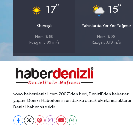
°
°
17
15
Güneşli
Yakınlarda Yer Yer Yağmur
Nem: %69
Nem: %78
Rüzgar: 3.89 m/s
Rüzgar: 3.19 m/s
www.haberdenizli.com 2007'den beri, Denizli'den haberler
yapan, Denizli Haberlerini son dakika olarak okurlarına aktaran
Denizli haber sitesidir.