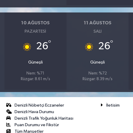
10 AĞUSTOS
11 AĞUSTOS
PAZARTESI
SALI
°
°
26
26
Güneşli
Güneşli
Nem: %71
Nem: %72
Rüzgar: 8.61 m/s
Rüzgar: 8.39 m/s
Denizli Nöbetçi Eczaneler
İletisim
Denizli Hava Durumu
Denizli Trafik Yoğunluk Haritası
Puan Durumu ve Fikstür
Tüm Manşetler