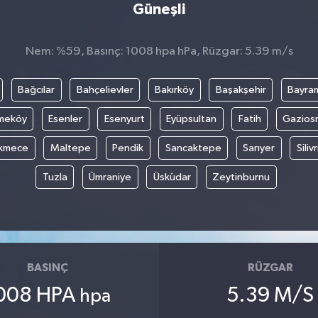
Güneşli
Nem: %59, Basınç: 1008 hpa hPa, Rüzgar: 5.39 m/s
Bağcılar
Bahçelievler
Bakırköy
Başakşehir
Bayra
meköy
Esenler
Esenyurt
Eyüpsultan
Fatih
Gazios
kmece
Maltepe
Pendik
Sancaktepe
Sarıyer
Silivr
Tuzla
Ümraniye
Üsküdar
Zeytinburnu
BASINÇ
RÜZGAR
008 HPA
5.39 M/S
hpa