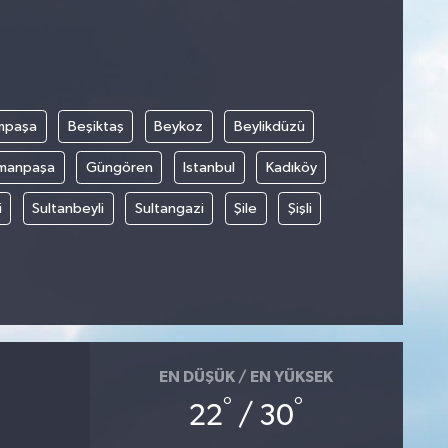
mpaşa
Beşiktaş
Beykoz
Beylikdüzü
manpaşa
Güngören
Istanbul
Kadıköy
i
Sultanbeyli
Sultangazi
Şile
Şişli
EN DÜŞÜK / EN YÜKSEK
°
°
22
/ 30