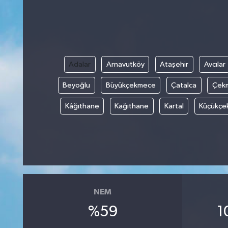
Adalar
Arnavutköy
Ataşehir
Avcılar
Beyoğlu
Büyükçekmece
Çatalca
Çek
Kâğıthane
Kağıthane
Kartal
Küçükçe
NEM
%59
1