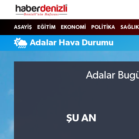
Denizli Nöbetçi Eczaneler
ASAYİŞ
EĞİTİM
EKONOMİ
POLİTİKA
SAĞLIK
Denizli Hava Durumu
Adalar Hava Durumu
Denizli Trafik Yoğunluk Haritası
Puan Durumu ve Fikstür
Adalar Bugü
Tüm Manşetler
Son Dakika Haberleri
ŞU AN
Haber Arşivi