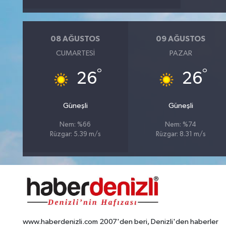
08 AĞUSTOS
09 AĞUSTOS
CUMARTESI
PAZAR
°
°
26
26
Güneşli
Güneşli
Nem: %66
Nem: %74
Rüzgar: 5.39 m/s
Rüzgar: 8.31 m/s
www.haberdenizli.com 2007'den beri, Denizli'den haberler