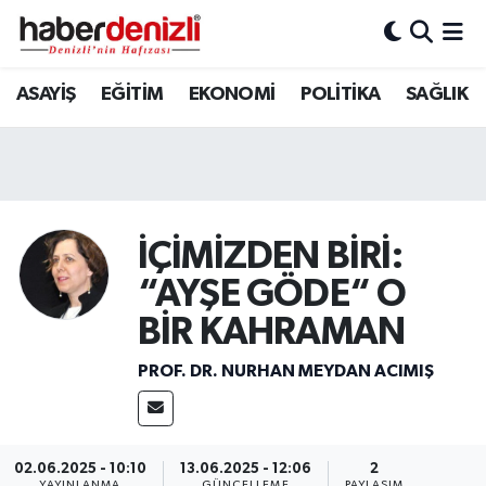
Denizli Nöbetçi Eczaneler
ASAYİŞ
EĞİTİM
EKONOMİ
POLİTİKA
SAĞLIK
Denizli Hava Durumu
Denizli Trafik Yoğunluk Haritası
İÇİMİZDEN BİRİ:
Puan Durumu ve Fikstür
“AYŞE GÖDE“ O
Tüm Manşetler
BİR KAHRAMAN
Son Dakika Haberleri
PROF. DR. NURHAN MEYDAN ACIMIŞ
Haber Arşivi
02.06.2025 - 10:10
13.06.2025 - 12:06
2
YAYINLANMA
GÜNCELLEME
PAYLAŞIM