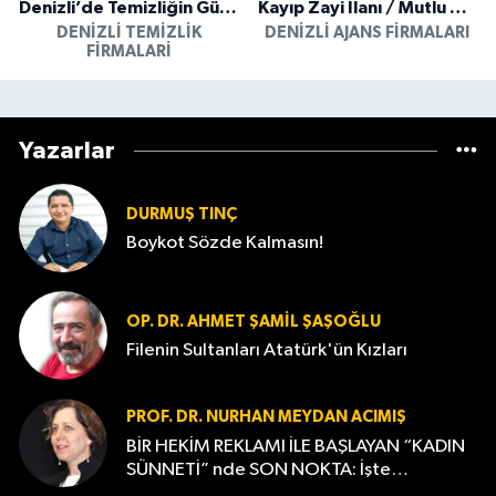
Denizli’de Temizliğin Güvenilir Adresi: Özkan Yerinde Yıkama
Kayıp Zayi İlanı / Mutlu Ajans / Denizli
DENIZLI TEMIZLIK
DENIZLI AJANS FIRMALARI
FIRMALARI
Yazarlar
DURMUŞ TINÇ
Boykot Sözde Kalmasın!
OP. DR. AHMET ŞAMIL ŞAŞOĞLU
Filenin Sultanları Atatürk'ün Kızları
PROF. DR. NURHAN MEYDAN ACIMIŞ
BİR HEKİM REKLAMI İLE BAŞLAYAN “KADIN
SÜNNETİ” nde SON NOKTA: İşte
Gerçekler…