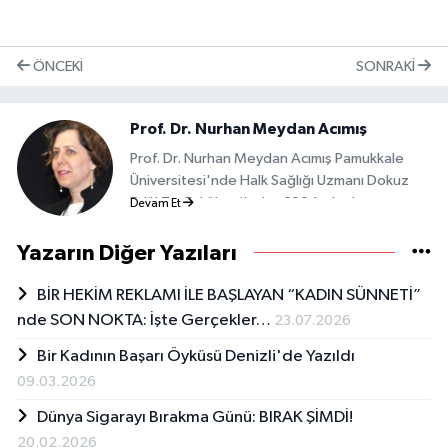
ÖNCEKI
SONRAKI
Prof. Dr. Nurhan Meydan Acımış
Prof. Dr. Nurhan Meydan Acımış Pamukkale
Üniversitesi'nde Halk Sağlığı Uzmanı Dokuz
Eylül Tıp Fakültesi'nden 1994 yılında mezun
Devam Et
oldu. 2003 Yılında Pamukkale Üniversitesi Tıp
Fakültesi'nde Halk Sağlığı Uzmanı oldu. 2015
Yazarın Diğer Yazıları
Yılında halk sağlığı alanında Doçençlik ünvanını
aldı. 2024 Yılında Profesörlük ünvanını aldı.
BİR HEKİM REKLAMI İLE BAŞLAYAN “KADIN SÜNNETİ”
Halen Pamukkale Üniversitesi'nde görev
nde SON NOKTA: İşte Gerçekler…
23.07.2026
yapmaktadır. 2013 Aralık ayından bugüne
Bir Kadının Başarı Öyküsü Denizli'de Yazıldı
Haberdenizli.com'da köşe yazarlığı
yapmaktadır.
09.03.2026
Dünya Sigarayı Bırakma Günü: BIRAK ŞİMDİ!
20.02.2026