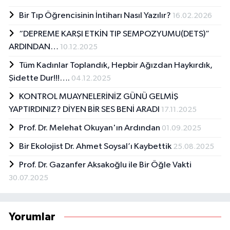
Bir Tıp Öğrencisinin İntiharı Nasıl Yazılır?
16.02.2026
“DEPREME KARŞI ETKİN TIP SEMPOZYUMU(DETS)”
ARDINDAN…
10.12.2025
Tüm Kadınlar Toplandık, Hepbir Ağızdan Haykırdık,
Şidette Dur!!!….
04.12.2025
KONTROL MUAYNELERİNİZ GÜNÜ GELMİŞ
YAPTIRDINIZ? DİYEN BİR SES BENİ ARADI
17.11.2025
Prof. Dr. Melehat Okuyan'ın Ardından
01.09.2025
Bir Ekolojist Dr. Ahmet Soysal’ı Kaybettik
25.08.2025
Prof. Dr. Gazanfer Aksakoğlu ile Bir Öğle Vakti
30.07.2025
Yorumlar