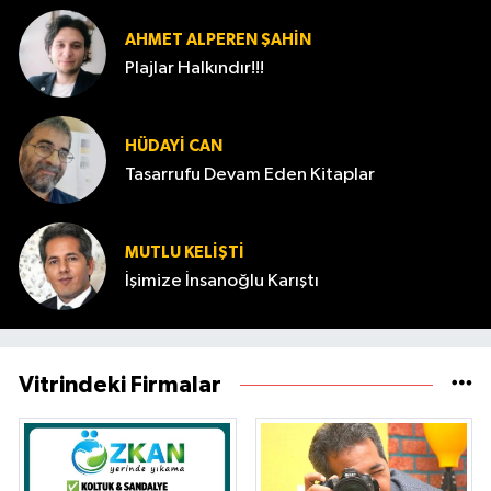
AHMET ALPEREN ŞAHIN
Plajlar Halkındır!!!
HÜDAYI CAN
Tasarrufu Devam Eden Kitaplar
MUTLU KELİŞTİ
İşimize İnsanoğlu Karıştı
Vitrindeki Firmalar