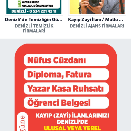
Denizli’de Temizliğin Güvenilir Adresi: Özkan Yerinde Yıkama
Kayıp Zayi İlanı / Mutlu Ajans / Denizli
DENIZLI TEMIZLIK
DENIZLI AJANS FIRMALARI
FIRMALARI