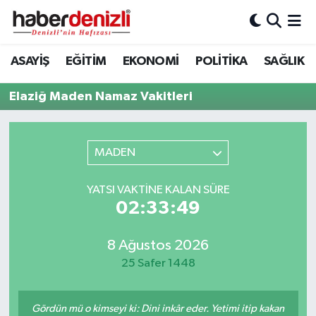
Denizli Nöbetçi Eczaneler
ASAYİŞ
EĞİTİM
EKONOMİ
POLİTİKA
SAĞLIK
Denizli Hava Durumu
Elaziğ Maden Namaz Vakitleri
Denizli Trafik Yoğunluk Haritası
MADEN
Puan Durumu ve Fikstür
YATSI VAKTINE KALAN SÜRE
Tüm Manşetler
02:33:49
Son Dakika Haberleri
8 Ağustos 2026
25 Safer 1448
Haber Arşivi
Gördün mü o kimseyi ki: Dini inkâr eder. Yetimi itip kakan