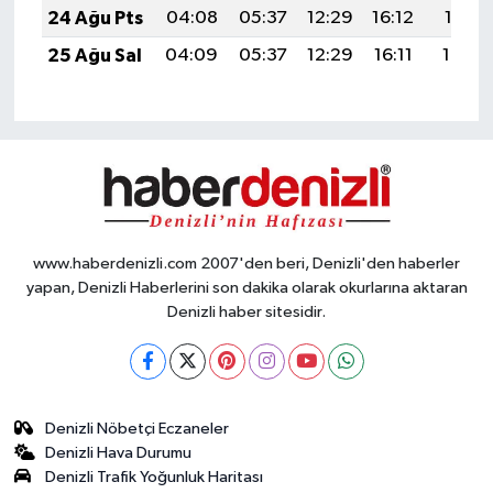
24 Ağu Pts
04:08
05:37
12:29
16:12
19:11
25 Ağu Sal
04:09
05:37
12:29
16:11
19:10
www.haberdenizli.com 2007'den beri, Denizli'den haberler
yapan, Denizli Haberlerini son dakika olarak okurlarına aktaran
Denizli haber sitesidir.
Denizli Nöbetçi Eczaneler
Denizli Hava Durumu
Denizli Trafik Yoğunluk Haritası