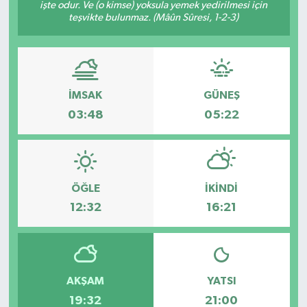
işte odur. Ve (o kimse) yoksula yemek yedirilmesi için
teşvikte bulunmaz. (Mâûn Sûresi, 1-2-3)
İMSAK
GÜNEŞ
03:48
05:22
ÖĞLE
İKINDI
12:32
16:21
AKŞAM
YATSI
19:32
21:00