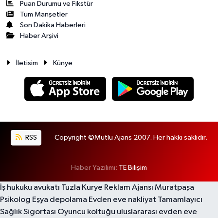
Puan Durumu ve Fikstür
Tüm Manşetler
Son Dakika Haberleri
Haber Arşivi
İletisim
Künye
RSS
Copyright ©Mutlu Ajans 2007. Her hakkı saklıdır.
Haber Yazılımı:
TE Bilişim
İş hukuku avukatı
Tuzla Kurye
Reklam Ajansı
Muratpaşa
Psikolog
Eşya depolama
Evden eve nakliyat
Tamamlayıcı
Sağlık Sigortası
Oyuncu koltuğu
uluslararası evden eve