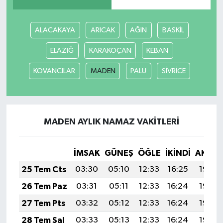
ALACAKAYA
ARICAK
AĞIN
BASKİL
ELAZIĞ
KARAKOÇAN
KEBAN
KOVANCILAR
MADEN
PALU
SİVRİCE
MADEN AYLIK NAMAZ VAKITLERI
İMSAK
GÜNEŞ
ÖĞLE
İKINDI
AKŞA
25 Tem Cts
03:30
05:10
12:33
16:25
19:46
26 Tem Paz
03:31
05:11
12:33
16:24
19:45
27 Tem Pts
03:32
05:12
12:33
16:24
19:44
28 Tem Sal
03:33
05:13
12:33
16:24
19:43