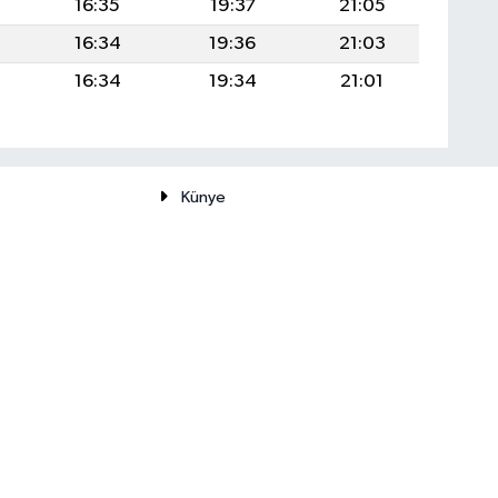
0
16:35
19:37
21:05
0
16:34
19:36
21:03
9
16:34
19:34
21:01
Künye