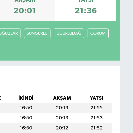
AKŞAM
YATSI
20:01
21:36
OĞUZLAR
SUNGURLU
UĞURLUDAĞ
ÇORUM
E
İKINDI
AKŞAM
YATSI
4
16:50
20:13
21:55
4
16:50
20:13
21:53
4
16:50
20:12
21:52