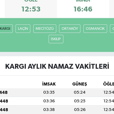
ÖĞLE
İKINDI
12:53
16:46
KARGI
LAÇİN
MECİTÖZÜ
ORTAKÖY
OSMANCIK
İSKİLİP
KARGI AYLIK NAMAZ VAKITLERI
İMSAK
GÜNEŞ
ÖĞL
1448
03:35
05:24
12:5
1448
03:36
05:25
12:5
1448
03:38
05:26
12:5