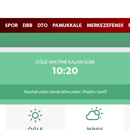
SPOR
DBB
DTO
PAMUKKALE
MERKEZEFENDİ
ÖĞLE VAKTINE KALAN SÜRE
10:20
Nasihat edici olarak ölüm yeter. (Hadis-i şerif)