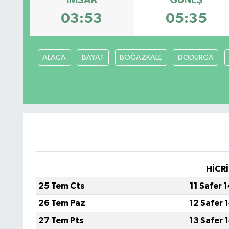
İMSAK
GÜNEŞ
03:53
05:35
ALACA
BAYAT
BOĞAZKALE
DODURGA
HİCRİ
25 Tem Cts
11 Safer 
26 Tem Paz
12 Safer 
27 Tem Pts
13 Safer 