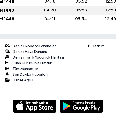
el 1448
04:18
05:52
12:5
el 1448
04:20
05:53
12:5
el 1448
04:21
05:54
12:4
Denizli Nöbetçi Eczaneler
İletisim
Denizli Hava Durumu
Denizli Trafik Yoğunluk Haritası
Puan Durumu ve Fikstür
Tüm Manşetler
Son Dakika Haberleri
Haber Arşivi