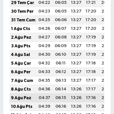
29 Tem Çar
04:22
06:05
13:27
17:21
20:40
30 Tem Per
04:23
06:05
13:27
17:20
20:39
31 Tem Cum
04:25
06:06
13:27
17:20
20:38
1 Ağu Cts
04:26
06:07
13:27
17:20
20:37
2 Ağu Paz
04:27
06:08
13:27
17:19
20:36
3 Ağu Pts
04:29
06:09
13:27
17:19
20:35
4 Ağu Sal
04:30
06:10
13:27
17:19
20:34
5 Ağu Çar
04:32
06:11
13:27
17:18
20:33
6 Ağu Per
04:33
06:12
13:27
17:18
20:32
7 Ağu Cum
04:35
06:13
13:27
17:17
20:30
8 Ağu Cts
04:36
06:14
13:26
17:17
20:29
9 Ağu Paz
04:37
06:15
13:26
17:16
20:28
10 Ağu Pts
04:39
06:16
13:26
17:16
20:27