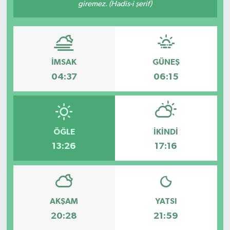
giremez. (Hadis-i şerif)
İMSAK
GÜNEŞ
04:37
06:15
ÖĞLE
İKINDI
13:26
17:16
AKŞAM
YATSI
20:28
21:59