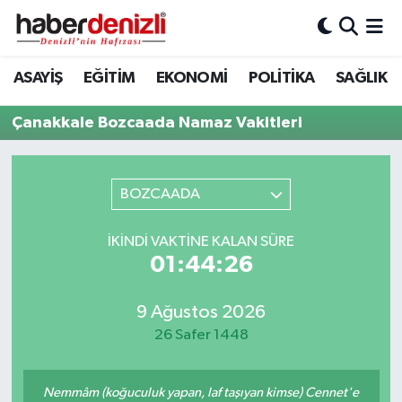
Denizli Nöbetçi Eczaneler
ASAYİŞ
EĞİTİM
EKONOMİ
POLİTİKA
SAĞLIK
Denizli Hava Durumu
Çanakkale Bozcaada Namaz Vakitleri
Denizli Trafik Yoğunluk Haritası
BOZCAADA
Puan Durumu ve Fikstür
İKINDI VAKTINE KALAN SÜRE
Tüm Manşetler
01:44:26
Son Dakika Haberleri
9 Ağustos 2026
26 Safer 1448
Haber Arşivi
Nemmâm (koğuculuk yapan, laf taşıyan kimse) Cennet'e