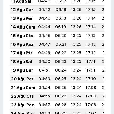
11 Ağu Sal
04:40
06:17
13:26
17:15
20:26
12 Ağu Çar
04:42
06:18
13:26
17:15
20:24
13 Ağu Per
04:43
06:18
13:26
17:14
20:23
14 Ağu Cum
04:44
06:19
13:26
17:14
20:22
15 Ağu Cts
04:46
06:20
13:25
17:13
20:20
16 Ağu Paz
04:47
06:21
13:25
17:13
20:19
17 Ağu Pts
04:49
06:22
13:25
17:12
20:18
18 Ağu Sal
04:50
06:23
13:25
17:11
20:16
19 Ağu Çar
04:51
06:24
13:24
17:11
20:15
20 Ağu Per
04:53
06:25
13:24
17:10
20:13
21 Ağu Cum
04:54
06:26
13:24
17:09
20:12
22 Ağu Cts
04:55
06:27
13:24
17:09
20:11
23 Ağu Paz
04:57
06:28
13:24
17:08
20:09
24 Ağu Pts
04:58
06:29
13:23
17:07
20:08