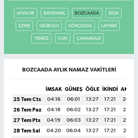
AYVACIK
BAYRAMİÇ
BOZCAADA
BİGA
EZİNE
GELİBOLU
GÖKÇEADA
LAPSEKİ
YENİCE
ÇAN
ÇANAKKALE
BOZCAADA AYLIK NAMAZ VAKITLERI
İMSAK
GÜNEŞ
ÖĞLE
İKINDI
AKŞA
25 Tem Cts
04:16
06:01
13:27
17:21
20:44
26 Tem Paz
04:18
06:02
13:27
17:21
20:43
27 Tem Pts
04:19
06:03
13:27
17:21
20:42
28 Tem Sal
04:20
06:04
13:27
17:21
20:41