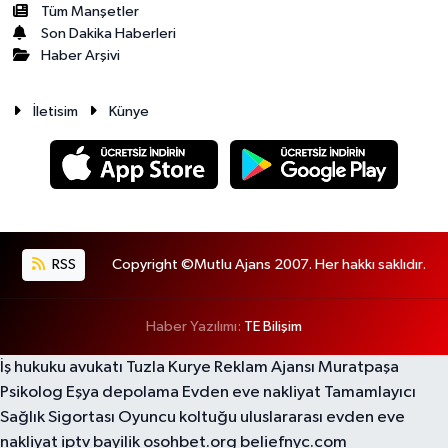
Tüm Manşetler
Son Dakika Haberleri
Haber Arşivi
İletisim
Künye
RSS
Copyright ©Mutlu Ajans 2007. Her hakkı saklıdır.
Haber Yazılımı:
TE Bilişim
İş hukuku avukatı
Tuzla Kurye
Reklam Ajansı
Muratpaşa
Psikolog
Eşya depolama
Evden eve nakliyat
Tamamlayıcı
Sağlık Sigortası
Oyuncu koltuğu
uluslararası evden eve
nakliyat
iptv bayilik
osohbet.org
beliefnyc.com