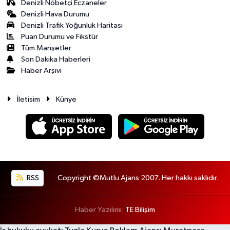
Denizli Nöbetçi Eczaneler
Denizli Hava Durumu
Denizli Trafik Yoğunluk Haritası
Puan Durumu ve Fikstür
Tüm Manşetler
Son Dakika Haberleri
Haber Arşivi
İletisim
Künye
RSS
Copyright ©Mutlu Ajans 2007. Her hakkı saklıdır.
Haber Yazılımı:
TE Bilişim