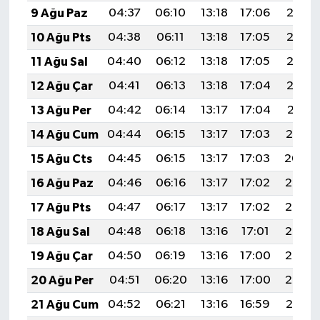
9 Ağu Paz
04:37
06:10
13:18
17:06
20:16
10 Ağu Pts
04:38
06:11
13:18
17:05
20:15
11 Ağu Sal
04:40
06:12
13:18
17:05
20:13
12 Ağu Çar
04:41
06:13
13:18
17:04
20:12
13 Ağu Per
04:42
06:14
13:17
17:04
20:11
14 Ağu Cum
04:44
06:15
13:17
17:03
20:10
15 Ağu Cts
04:45
06:15
13:17
17:03
20:09
16 Ağu Paz
04:46
06:16
13:17
17:02
20:07
17 Ağu Pts
04:47
06:17
13:17
17:02
20:06
18 Ağu Sal
04:48
06:18
13:16
17:01
20:05
19 Ağu Çar
04:50
06:19
13:16
17:00
20:03
20 Ağu Per
04:51
06:20
13:16
17:00
20:02
21 Ağu Cum
04:52
06:21
13:16
16:59
20:01