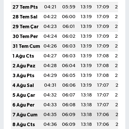
27 Tem Pts
04:21
05:59
13:19
17:09
20:29
28 Tem Sal
04:22
06:00
13:19
17:09
20:28
29 Tem Çar
04:23
06:01
13:19
17:09
20:27
30 Tem Per
04:24
06:02
13:19
17:09
20:26
31 Tem Cum
04:26
06:03
13:19
17:09
20:25
1 Ağu Cts
04:27
06:03
13:19
17:08
20:24
2 Ağu Paz
04:28
06:04
13:19
17:08
20:23
3 Ağu Pts
04:29
06:05
13:19
17:08
20:22
4 Ağu Sal
04:31
06:06
13:19
17:07
20:21
5 Ağu Çar
04:32
06:07
13:18
17:07
20:20
6 Ağu Per
04:33
06:08
13:18
17:07
20:19
7 Ağu Cum
04:35
06:09
13:18
17:06
20:18
8 Ağu Cts
04:36
06:09
13:18
17:06
20:17