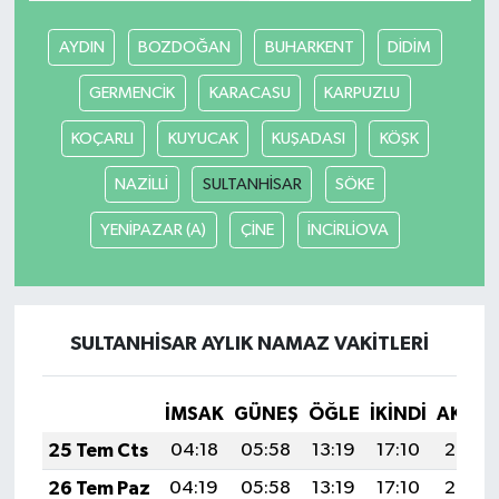
AYDIN
BOZDOĞAN
BUHARKENT
DİDİM
GERMENCİK
KARACASU
KARPUZLU
KOÇARLI
KUYUCAK
KUŞADASI
KÖŞK
NAZİLLİ
SULTANHİSAR
SÖKE
YENİPAZAR (A)
ÇİNE
İNCİRLİOVA
SULTANHİSAR AYLIK NAMAZ VAKITLERI
İMSAK
GÜNEŞ
ÖĞLE
İKINDI
AKŞA
25 Tem Cts
04:18
05:58
13:19
17:10
20:30
26 Tem Paz
04:19
05:58
13:19
17:10
20:30