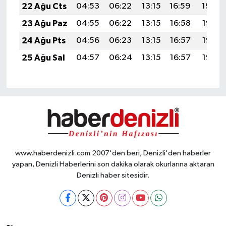
22 Ağu Cts
04:53
06:22
13:15
16:59
19:59
23 Ağu Paz
04:55
06:22
13:15
16:58
19:58
24 Ağu Pts
04:56
06:23
13:15
16:57
19:57
25 Ağu Sal
04:57
06:24
13:15
16:57
19:55
www.haberdenizli.com 2007'den beri, Denizli'den haberler
yapan, Denizli Haberlerini son dakika olarak okurlarına aktaran
Denizli haber sitesidir.