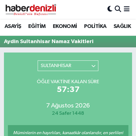
Denizli Nöbetçi Eczaneler
ASAYİŞ
EĞİTİM
EKONOMİ
POLİTİKA
SAĞLIK
Denizli Hava Durumu
Aydin Sultanhisar Namaz Vakitleri
Denizli Trafik Yoğunluk Haritası
SULTANHİSAR
Puan Durumu ve Fikstür
ÖĞLE VAKTINE KALAN SÜRE
Tüm Manşetler
57:37
Son Dakika Haberleri
7 Ağustos 2026
24 Safer 1448
Haber Arşivi
Müminlerin en hayırlıları, kanaatkâr olanlarıdır, en şerlileri