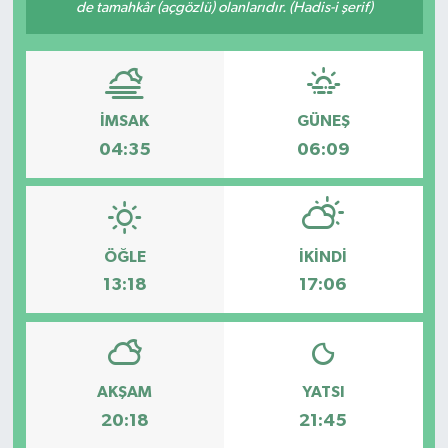
de tamahkâr (açgözlü) olanlarıdır. (Hadis-i şerif)
İMSAK
GÜNEŞ
04:35
06:09
ÖĞLE
İKINDI
13:18
17:06
AKŞAM
YATSI
20:18
21:45