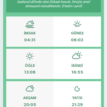
(sadece) dilinde olan (itikadı bozuk, ilmiyle amel
etmeyen) münafıklardır. (Hadis-i şerif)
İMSAK
GÜNEŞ
04:31
06:02
ÖĞLE
İKINDI
13:08
16:55
AKŞAM
YATSI
20:05
21:29