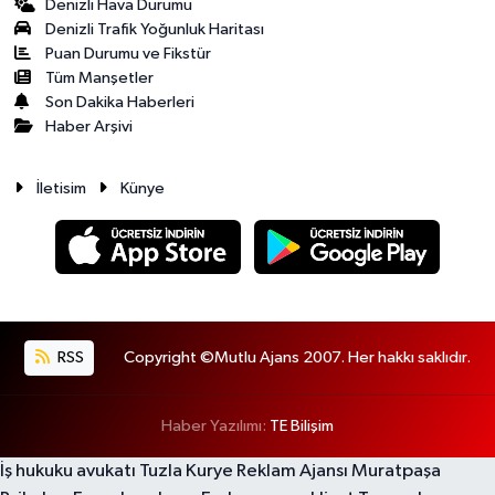
Denizli Hava Durumu
Denizli Trafik Yoğunluk Haritası
Puan Durumu ve Fikstür
Tüm Manşetler
Son Dakika Haberleri
Haber Arşivi
İletisim
Künye
RSS
Copyright ©Mutlu Ajans 2007. Her hakkı saklıdır.
Haber Yazılımı:
TE Bilişim
İş hukuku avukatı
Tuzla Kurye
Reklam Ajansı
Muratpaşa