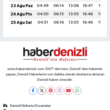
23 Ağu Paz
04:49
06:14
13:06
16:47
19:47
24 Ağu Pts
04:50
06:15
13:05
16:46
19:45
25 Ağu Sal
04:51
06:16
13:05
16:46
19:44
www.haberdenizli.com 2007'den beri, Denizli'den haberler
yapan, Denizli Haberlerini son dakika olarak okurlarına aktaran
Denizli haber sitesidir.
Denizli Nöbetçi Eczaneler