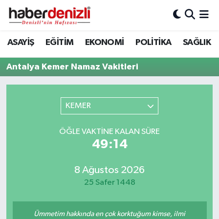
Denizli Nöbetçi Eczaneler
ASAYİŞ
EĞİTİM
EKONOMİ
POLİTİKA
SAĞLIK
Denizli Hava Durumu
Antalya Kemer Namaz Vakitleri
Denizli Trafik Yoğunluk Haritası
KEMER
Puan Durumu ve Fikstür
ÖĞLE VAKTINE KALAN SÜRE
Tüm Manşetler
49:14
Son Dakika Haberleri
8 Ağustos 2026
25 Safer 1448
Haber Arşivi
Ümmetim hakkında en çok korktuğum kimse, ilmi