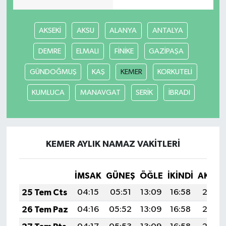
AKSEKİ
AKSU
ALANYA
ANTALYA
DEMRE
ELMALI
FİNİKE
GAZİPAŞA
GÜNDOĞMUŞ
KAŞ
KEMER
KORKUTELİ
KUMLUCA
MANAVGAT
SERİK
İBRADI
KEMER AYLIK NAMAZ VAKITLERI
İMSAK
GÜNEŞ
ÖĞLE
İKINDI
AKŞA
25 Tem Cts
04:15
05:51
13:09
16:58
20:18
26 Tem Paz
04:16
05:52
13:09
16:58
20:17