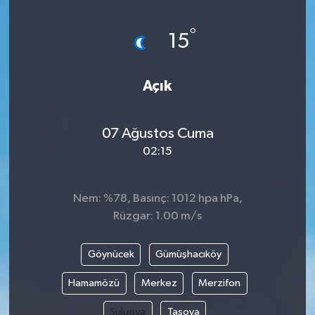
°
15
Açık
07 Ağustos Cuma
02:15
Nem: %78, Basınç: 1012 hpa hPa,
Rüzgar: 1.00 m/s
Göynücek
Gümüşhacıköy
Hamamözü
Merkez
Merzifon
Suluova
Taşova