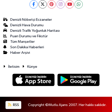
Denizli Nöbetçi Eczaneler
Denizli Hava Durumu
Denizli Trafik Yoğunluk Haritası
Puan Durumu ve Fikstür
Tüm Manşetler
Son Dakika Haberleri
Haber Arşivi
İletisim
Künye
RSS
Copyright ©Mutlu Ajans 2007. Her hakkı saklıdır.