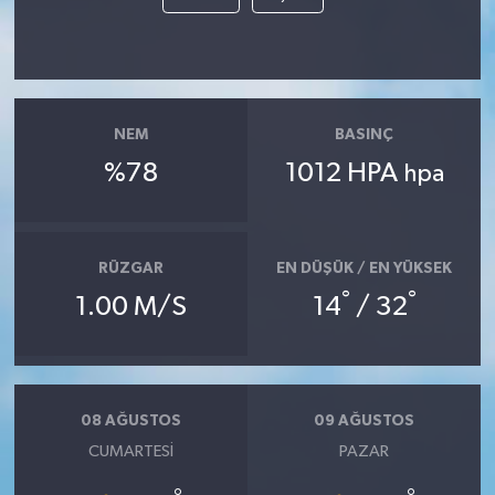
NEM
BASINÇ
%78
1012 HPA
hpa
RÜZGAR
EN DÜŞÜK / EN YÜKSEK
°
°
1.00 M/S
14
/ 32
08 AĞUSTOS
09 AĞUSTOS
CUMARTESI
PAZAR