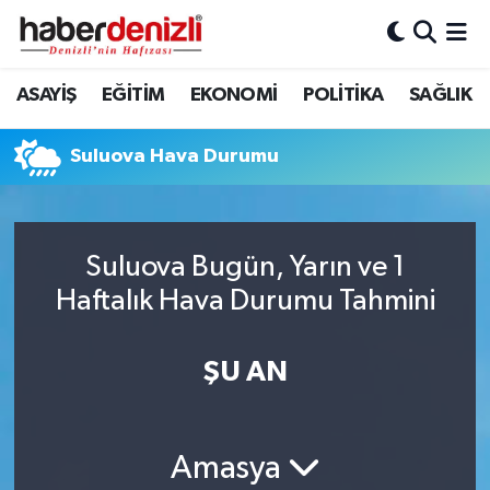
Denizli Nöbetçi Eczaneler
ASAYİŞ
EĞİTİM
EKONOMİ
POLİTİKA
SAĞLIK
Denizli Hava Durumu
Suluova Hava Durumu
Denizli Trafik Yoğunluk Haritası
Puan Durumu ve Fikstür
Suluova Bugün, Yarın ve 1
Haftalık Hava Durumu Tahmini
Tüm Manşetler
Son Dakika Haberleri
ŞU AN
Haber Arşivi
Amasya