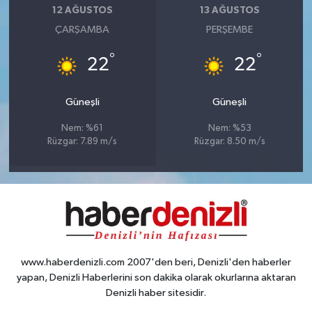
12 AĞUSTOS
13 AĞUSTOS
ÇARŞAMBA
PERŞEMBE
°
°
22
22
Güneşli
Güneşli
Nem: %61
Nem: %53
Rüzgar: 7.89 m/s
Rüzgar: 8.50 m/s
www.haberdenizli.com 2007'den beri, Denizli'den haberler
yapan, Denizli Haberlerini son dakika olarak okurlarına aktaran
Denizli haber sitesidir.