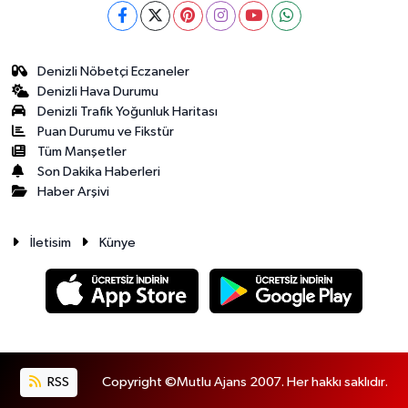
Denizli Nöbetçi Eczaneler
Denizli Hava Durumu
Denizli Trafik Yoğunluk Haritası
Puan Durumu ve Fikstür
Tüm Manşetler
Son Dakika Haberleri
Haber Arşivi
İletisim
Künye
RSS
Copyright ©Mutlu Ajans 2007. Her hakkı saklıdır.