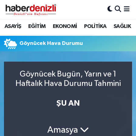
Denizli Nöbetçi Eczaneler
ASAYİŞ
EĞİTİM
EKONOMİ
POLİTİKA
SAĞLIK
Denizli Hava Durumu
Göynücek Hava Durumu
Denizli Trafik Yoğunluk Haritası
Puan Durumu ve Fikstür
Göynücek Bugün, Yarın ve 1
Haftalık Hava Durumu Tahmini
Tüm Manşetler
Son Dakika Haberleri
ŞU AN
Haber Arşivi
Amasya