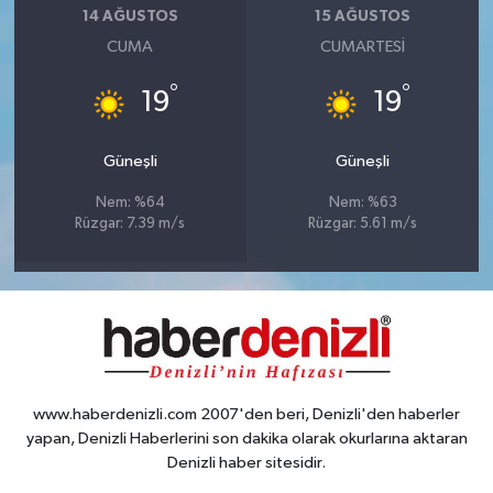
14 AĞUSTOS
15 AĞUSTOS
CUMA
CUMARTESI
°
°
19
19
Güneşli
Güneşli
Nem: %64
Nem: %63
Rüzgar: 7.39 m/s
Rüzgar: 5.61 m/s
www.haberdenizli.com 2007'den beri, Denizli'den haberler
yapan, Denizli Haberlerini son dakika olarak okurlarına aktaran
Denizli haber sitesidir.