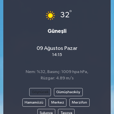
°
32
Güneşli
09 Ağustos Pazar
14:15
Nem: %32, Basınç: 1009 hpa hPa,
Rüzgar: 4.89 m/s
Göynücek
Gümüşhacıköy
Hamamözü
Merkez
Merzifon
Suluova
Taşova