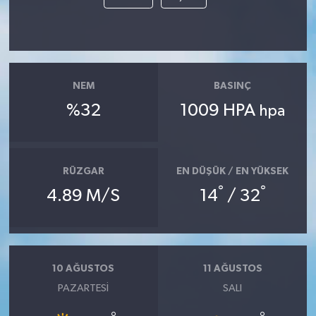
NEM
BASINÇ
%32
1009 HPA
hpa
RÜZGAR
EN DÜŞÜK / EN YÜKSEK
°
°
4.89 M/S
14
/ 32
10 AĞUSTOS
11 AĞUSTOS
PAZARTESI
SALI