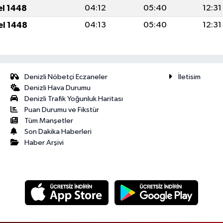
el 1448
04:12
05:40
12:31
el 1448
04:13
05:40
12:31
Denizli Nöbetçi Eczaneler
İletisim
Denizli Hava Durumu
Denizli Trafik Yoğunluk Haritası
Puan Durumu ve Fikstür
Tüm Manşetler
Son Dakika Haberleri
Haber Arşivi