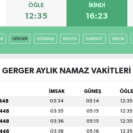
ÖĞLE
İKINDI
12:35
16:23
Nİ
GERGER
GÖLBAŞI
KAHTA
SAMSAT
SİNCİK
GERGER AYLIK NAMAZ VAKITLERI
İMSAK
GÜNEŞ
ÖĞL
1448
03:34
05:14
12:35
1448
03:35
05:15
12:35
1448
03:36
05:15
12:35
1448
03:38
05:16
12:35