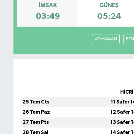
İMSAK
GÜNEŞ
03:49
05:24
ADIYAMAN
BES
HİCRİ
25 Tem Cts
11 Safer 
26 Tem Paz
12 Safer 
27 Tem Pts
13 Safer 
28 Tem Sal
14 Safer 