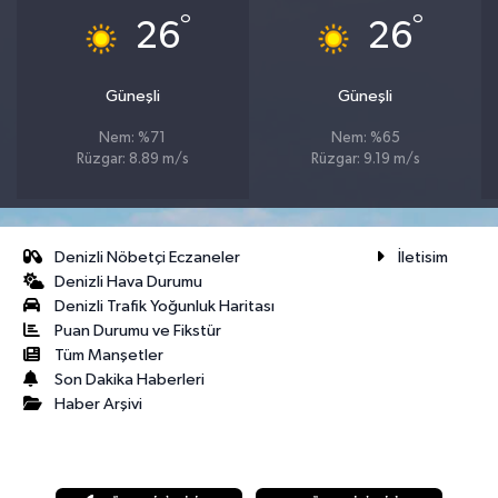
°
°
26
26
Güneşli
Güneşli
Nem: %71
Nem: %65
Rüzgar: 8.89 m/s
Rüzgar: 9.19 m/s
Denizli Nöbetçi Eczaneler
İletisim
Denizli Hava Durumu
Denizli Trafik Yoğunluk Haritası
Puan Durumu ve Fikstür
Tüm Manşetler
Son Dakika Haberleri
Haber Arşivi