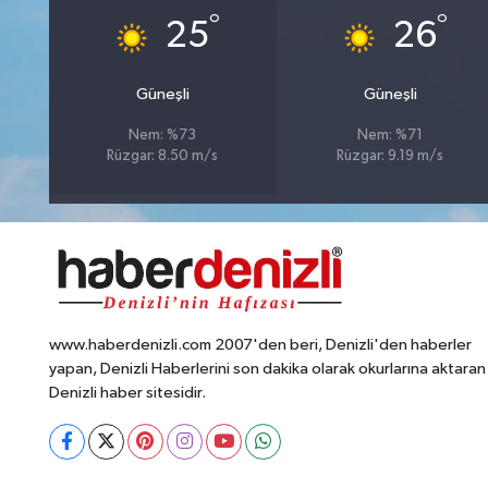
°
°
25
26
Güneşli
Güneşli
Nem: %73
Nem: %71
Rüzgar: 8.50 m/s
Rüzgar: 9.19 m/s
www.haberdenizli.com 2007'den beri, Denizli'den haberler
yapan, Denizli Haberlerini son dakika olarak okurlarına aktaran
Denizli haber sitesidir.