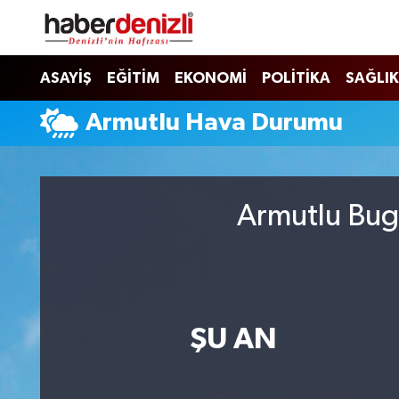
Denizli Nöbetçi Eczaneler
ASAYİŞ
EĞİTİM
EKONOMİ
POLİTİKA
SAĞLIK
Denizli Hava Durumu
Armutlu Hava Durumu
Denizli Trafik Yoğunluk Haritası
Puan Durumu ve Fikstür
Armutlu Bugü
Tüm Manşetler
Son Dakika Haberleri
ŞU AN
Haber Arşivi