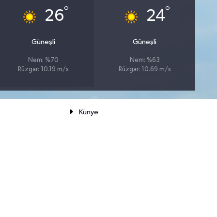
°
°
26
24
Güneşli
Güneşli
Nem: %70
Nem: %63
Rüzgar: 10.19 m/s
Rüzgar: 10.69 m/s
Künye