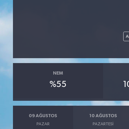
A
NEM
%55
1
09 AĞUSTOS
10 AĞUSTOS
PAZAR
PAZARTESI