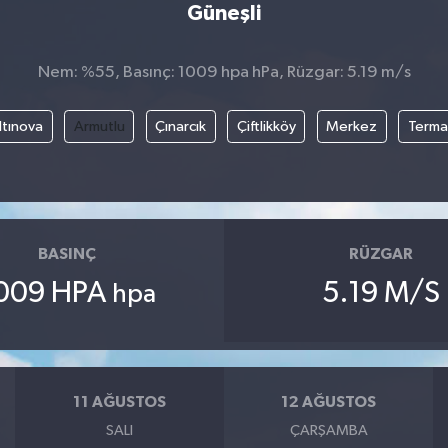
Güneşli
Nem: %55, Basınç: 1009 hpa hPa, Rüzgar: 5.19 m/s
ltınova
Armutlu
Çınarcık
Çiftlikköy
Merkez
Terma
BASINÇ
RÜZGAR
009 HPA
5.19 M/S
hpa
11 AĞUSTOS
12 AĞUSTOS
SALI
ÇARŞAMBA