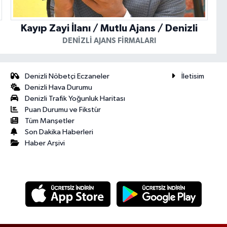
Kayıp Zayi İlanı / Mutlu Ajans / Denizli
DENIZLI AJANS FIRMALARI
Denizli Nöbetçi Eczaneler
İletisim
Denizli Hava Durumu
Denizli Trafik Yoğunluk Haritası
Puan Durumu ve Fikstür
Tüm Manşetler
Son Dakika Haberleri
Haber Arşivi