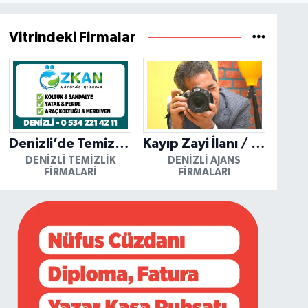
Vitrindeki Firmalar
Denizli’de Temizliğin Güvenilir Adresi: Özkan Yerinde Yıkama
Kayıp Zayi İlanı / Mutlu Ajans / Denizli
DENIZLI TEMIZLIK
DENIZLI AJANS
FIRMALARI
FIRMALARI