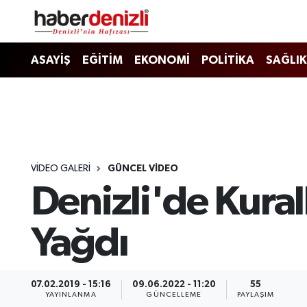
Denizli Nöbetçi Eczaneler
ASAYİŞ
EĞİTİM
EKONOMİ
POLİTİKA
SAĞLIK
Denizli Hava Durumu
Denizli Trafik Yoğunluk Haritası
Puan Durumu ve Fikstür
VIDEO GALERI
GÜNCEL VİDEO
Denizli'de Kura
Tüm Manşetler
Son Dakika Haberleri
Yağdı
Haber Arşivi
07.02.2019 - 15:16
09.06.2022 - 11:20
55
YAYINLANMA
GÜNCELLEME
PAYLAŞIM