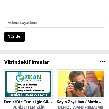
Gönder
Vitrindeki Firmalar
Denizli’de Temizliğin Güvenilir Adresi: Özkan Yerinde Yıkama
Kayıp Zayi İlanı / Mutlu Ajans / Denizli
DENIZLI TEMIZLIK
DENIZLI AJANS FIRMALARI