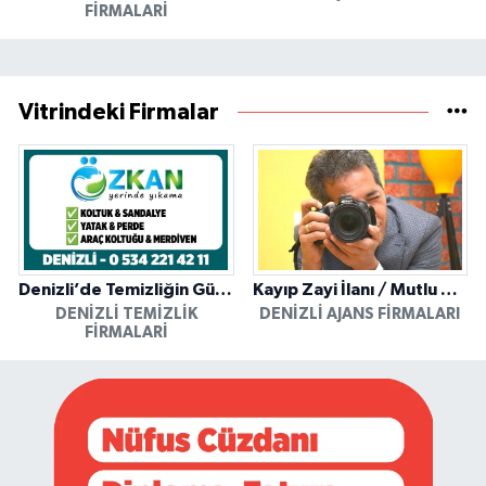
FIRMALARI
Vitrindeki Firmalar
Denizli’de Temizliğin Güvenilir Adresi: Özkan Yerinde Yıkama
Kayıp Zayi İlanı / Mutlu Ajans / Denizli
DENIZLI TEMIZLIK
DENIZLI AJANS FIRMALARI
FIRMALARI