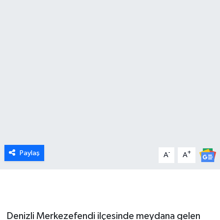
Paylaş
-
+
A
A
Denizli Merkezefendi ilçesinde meydana gelen