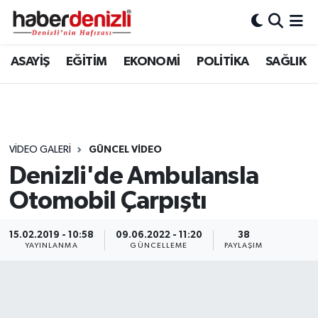
Denizli Nöbetçi Eczaneler
ASAYİŞ
EĞİTİM
EKONOMİ
POLİTİKA
SAĞLIK
Denizli Hava Durumu
Denizli Trafik Yoğunluk Haritası
VIDEO GALERI
GÜNCEL VİDEO
Puan Durumu ve Fikstür
Denizli'de Ambulansla
Otomobil Çarpıştı
Tüm Manşetler
Son Dakika Haberleri
15.02.2019 - 10:58
09.06.2022 - 11:20
38
YAYINLANMA
GÜNCELLEME
PAYLAŞIM
Haber Arşivi