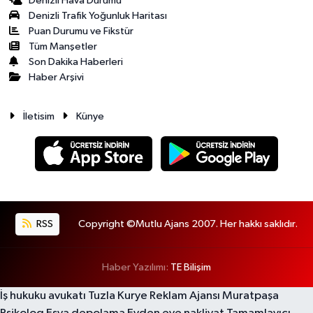
Denizli Hava Durumu
Denizli Trafik Yoğunluk Haritası
Puan Durumu ve Fikstür
Tüm Manşetler
Son Dakika Haberleri
Haber Arşivi
İletisim
Künye
RSS
Copyright ©Mutlu Ajans 2007. Her hakkı saklıdır.
Haber Yazılımı:
TE Bilişim
İş hukuku avukatı
Tuzla Kurye
Reklam Ajansı
Muratpaşa