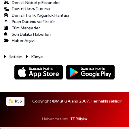
Denizli Nöbetçi Eczaneler
Denizli Hava Durumu
Denizli Trafik Yoğunluk Haritası
Puan Durumu ve Fikstür
Tüm Manşetler
Son Dakika Haberleri
Haber Arşivi
İletisim
Künye
RSS
Copyright ©Mutlu Ajans 2007. Her hakkı saklıdır.
Haber Yazılımı:
TE Bilişim