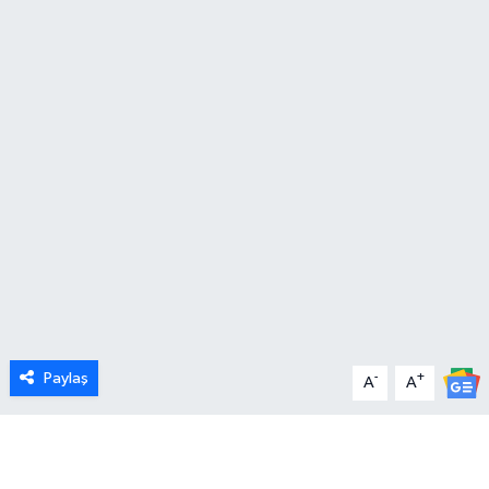
Paylaş
-
+
A
A