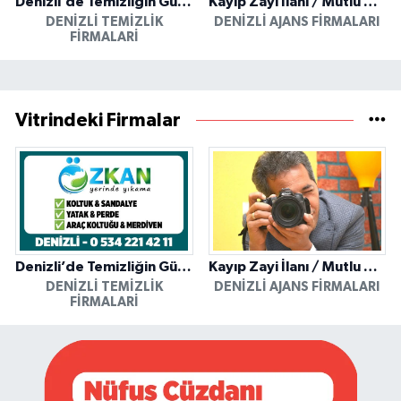
Denizli’de Temizliğin Güvenilir Adresi: Özkan Yerinde Yıkama
Kayıp Zayi İlanı / Mutlu Ajans / Denizli
DENIZLI TEMIZLIK
DENIZLI AJANS FIRMALARI
FIRMALARI
Vitrindeki Firmalar
Denizli’de Temizliğin Güvenilir Adresi: Özkan Yerinde Yıkama
Kayıp Zayi İlanı / Mutlu Ajans / Denizli
DENIZLI TEMIZLIK
DENIZLI AJANS FIRMALARI
FIRMALARI