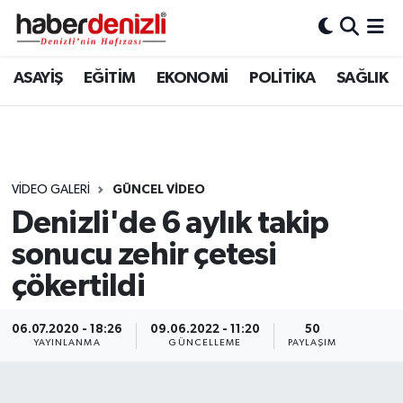
Denizli Nöbetçi Eczaneler
ASAYİŞ
EĞİTİM
EKONOMİ
POLİTİKA
SAĞLIK
Denizli Hava Durumu
Denizli Trafik Yoğunluk Haritası
VIDEO GALERI
GÜNCEL VİDEO
Puan Durumu ve Fikstür
Denizli'de 6 aylık takip
sonucu zehir çetesi
Tüm Manşetler
çökertildi
Son Dakika Haberleri
06.07.2020 - 18:26
09.06.2022 - 11:20
50
Haber Arşivi
YAYINLANMA
GÜNCELLEME
PAYLAŞIM