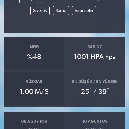
Siverek
Suruç
Viranşehir
NEM
BASINÇ
%48
1001 HPA
hpa
RÜZGAR
EN DÜŞÜK / EN YÜKSEK
°
°
1.00 M/S
25
/ 39
09 AĞUSTOS
10 AĞUSTOS