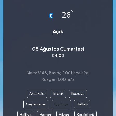
°
26
Açık
08 Ağustos Cumartesi
04:00
Nem: %48, Basınç: 1001 hpa hPa,
Rüzgar: 1.00 m/s
Akçakale
Birecik
Bozova
Ceylanpınar
Eyyübiye
Halfeti
Haliliye
Harran
Hilvan
Karaköprü