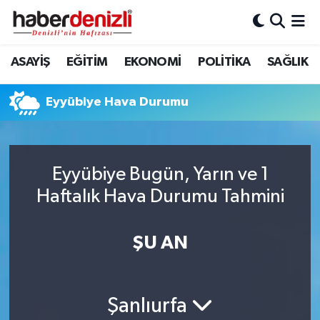
Denizli Nöbetçi Eczaneler
ASAYİŞ
EĞİTİM
EKONOMİ
POLİTİKA
SAĞLIK
Denizli Hava Durumu
Eyyübiye Hava Durumu
Denizli Trafik Yoğunluk Haritası
Puan Durumu ve Fikstür
Eyyübiye Bugün, Yarın ve 1
Haftalık Hava Durumu Tahmini
Tüm Manşetler
Son Dakika Haberleri
ŞU AN
Haber Arşivi
Şanlıurfa