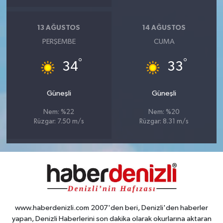
13 AĞUSTOS
14 AĞUSTOS
PERŞEMBE
CUMA
°
°
34
33
Güneşli
Güneşli
Nem: %22
Nem: %20
Rüzgar: 7.50 m/s
Rüzgar: 8.31 m/s
www.haberdenizli.com 2007'den beri, Denizli'den haberler
yapan, Denizli Haberlerini son dakika olarak okurlarına aktaran