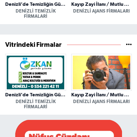
Denizli’de Temizliğin Güvenilir Adresi: Özkan Yerinde Yıkama
Kayıp Zayi İlanı / Mutlu Ajans / Denizli
DENIZLI TEMIZLIK
DENIZLI AJANS FIRMALARI
FIRMALARI
Vitrindeki Firmalar
Denizli’de Temizliğin Güvenilir Adresi: Özkan Yerinde Yıkama
Kayıp Zayi İlanı / Mutlu Ajans / Denizli
DENIZLI TEMIZLIK
DENIZLI AJANS FIRMALARI
FIRMALARI