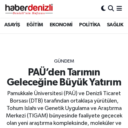
Denizli Nöbetçi Eczaneler
ASAYİŞ
EĞİTİM
EKONOMİ
POLİTİKA
SAĞLIK
Denizli Hava Durumu
Denizli Trafik Yoğunluk Haritası
GÜNDEM
Puan Durumu ve Fikstür
PAÜ’den Tarımın
Geleceğine Büyük Yatırım
Tüm Manşetler
Pamukkale Üniversitesi (PAÜ) ve Denizli Ticaret
Son Dakika Haberleri
Borsası (DTB) tarafından ortaklaşa yürütülen,
Tohum Islahı ve Genetik Uygulama ve Araştırma
Haber Arşivi
Merkezi (TIGAM) bünyesinde faaliyete geçecek
olan yeni araştırma kompleksinde, moleküler ve