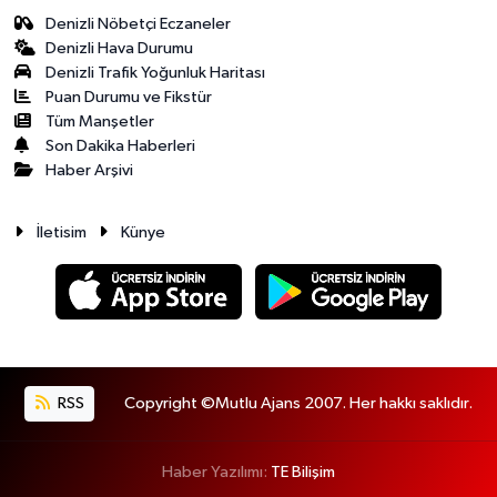
Denizli Nöbetçi Eczaneler
Denizli Hava Durumu
Denizli Trafik Yoğunluk Haritası
Puan Durumu ve Fikstür
Tüm Manşetler
Son Dakika Haberleri
Haber Arşivi
İletisim
Künye
RSS
Copyright ©Mutlu Ajans 2007. Her hakkı saklıdır.
Haber Yazılımı:
TE Bilişim