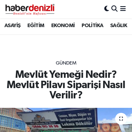
Denizli Nöbetçi Eczaneler
ASAYİŞ
EĞİTİM
EKONOMİ
POLİTİKA
SAĞLIK
Denizli Hava Durumu
Denizli Trafik Yoğunluk Haritası
GÜNDEM
Puan Durumu ve Fikstür
Mevlüt Yemeği Nedir?
Mevlüt Pilavı Siparişi Nasıl
Tüm Manşetler
Verilir?
Son Dakika Haberleri
Haber Arşivi