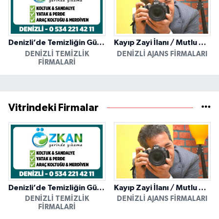
Denizli’de Temizliğin Güvenilir Adresi: Özkan Yerinde Yıkama
Kayıp Zayi İlanı / Mutlu Ajans / Denizli
DENIZLI TEMIZLIK
DENIZLI AJANS FIRMALARI
FIRMALARI
Vitrindeki Firmalar
Denizli’de Temizliğin Güvenilir Adresi: Özkan Yerinde Yıkama
Kayıp Zayi İlanı / Mutlu Ajans / Denizli
DENIZLI TEMIZLIK
DENIZLI AJANS FIRMALARI
FIRMALARI