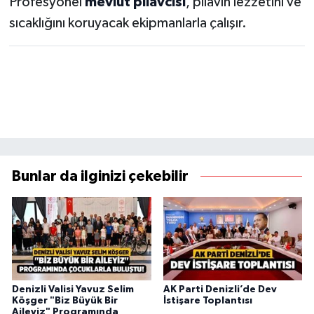
Profesyonel
mevlüt pilavcısı
, pilavın lezzetini ve
sıcaklığını koruyacak ekipmanlarla çalışır.
Bunlar da ilginizi çekebilir
Denizli Valisi Yavuz Selim
AK Parti Denizli’de Dev
Köşger "Biz Büyük Bir
İstişare Toplantısı
Aileyiz" Programında