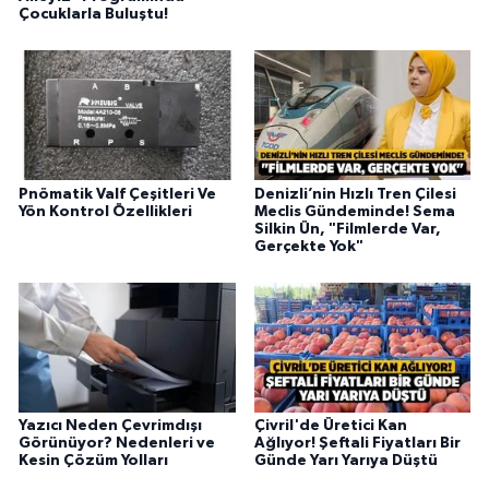
Çocuklarla Buluştu!
Pnömatik Valf Çeşitleri Ve
Denizli’nin Hızlı Tren Çilesi
Yön Kontrol Özellikleri
Meclis Gündeminde! Sema
Silkin Ün, "Filmlerde Var,
Gerçekte Yok"
Yazıcı Neden Çevrimdışı
Çivril'de Üretici Kan
Görünüyor? Nedenleri ve
Ağlıyor! Şeftali Fiyatları Bir
Kesin Çözüm Yolları
Günde Yarı Yarıya Düştü