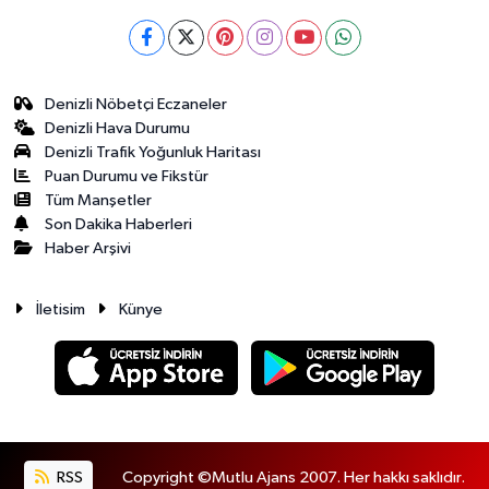
Denizli Nöbetçi Eczaneler
Denizli Hava Durumu
Denizli Trafik Yoğunluk Haritası
Puan Durumu ve Fikstür
Tüm Manşetler
Son Dakika Haberleri
Haber Arşivi
İletisim
Künye
RSS
Copyright ©Mutlu Ajans 2007. Her hakkı saklıdır.