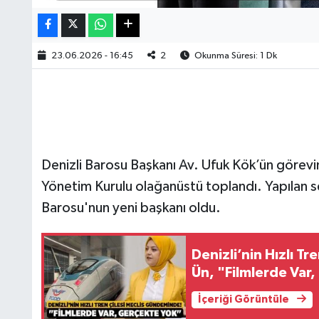
23.06.2026 - 16:45
2
Okunma Süresi: 1 Dk
Denizli Barosu Başkanı Av. Ufuk Kök’ün görevi
Yönetim Kurulu olağanüstü toplandı. Yapılan s
Barosu'nun yeni başkanı oldu.
Denizli’nin Hızlı T
Ün, "Filmlerde Var
İçeriği Görüntüle