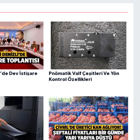
i’de Dev İstişare
Pnömatik Valf Çeşitleri Ve Yön
Kontrol Özellikleri