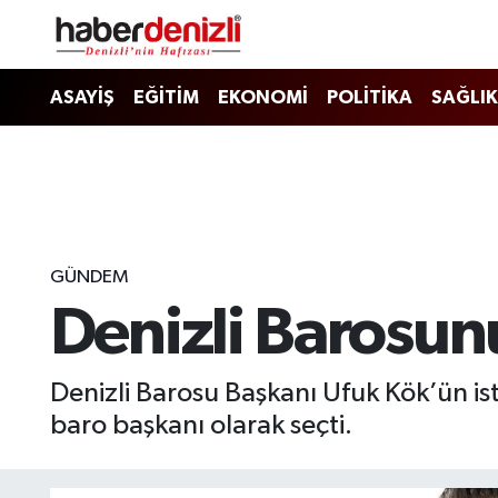
Denizli Nöbetçi Eczaneler
ASAYİŞ
EĞİTİM
EKONOMİ
POLİTİKA
SAĞLIK
Denizli Hava Durumu
Denizli Trafik Yoğunluk Haritası
Puan Durumu ve Fikstür
GÜNDEM
Denizli Barosunu
Tüm Manşetler
Son Dakika Haberleri
Denizli Barosu Başkanı Ufuk Kök’ün is
baro başkanı olarak seçti.
Haber Arşivi