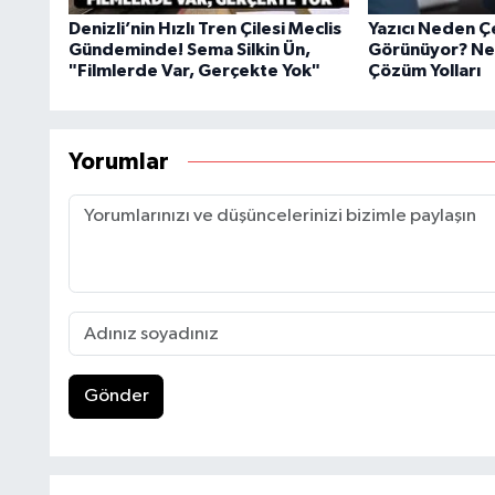
Denizli’nin Hızlı Tren Çilesi Meclis
Yazıcı Neden Ç
Gündeminde! Sema Silkin Ün,
Görünüyor? Ned
"Filmlerde Var, Gerçekte Yok"
Çözüm Yolları
Yorumlar
Gönder