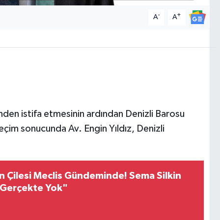
-
+
A
A
nden istifa etmesinin ardından Denizli Barosu
eçim sonucunda Av. Engin Yıldız, Denizli
ren Çilesi Meclis Gündeminde! Sema Silkin
, Gerçekte Yok"