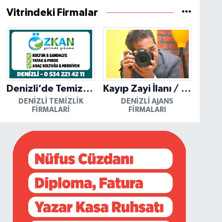
Vitrindeki Firmalar
Denizli’de Temizliğin Güvenilir Adresi: Özkan Yerinde Yıkama
Kayıp Zayi İlanı / Mutlu Ajans / Denizli
DENIZLI TEMIZLIK
DENIZLI AJANS
FIRMALARI
FIRMALARI