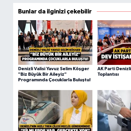
Bunlar da ilginizi çekebilir
Denizli Valisi Yavuz Selim Köşger
AK Parti Denizl
"Biz Büyük Bir Aileyiz"
Toplantısı
Programında Çocuklarla Buluştu!