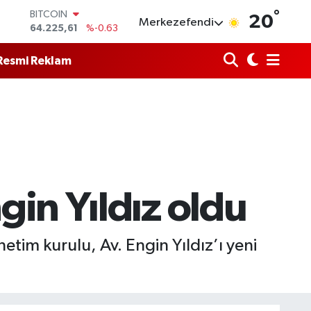
64.225,61
%-0.63
°
20
Merkezefendi
DOLAR
47,7143
%0.16
EURO
Resmi Reklam
55,0317
%-0.02
STERLİN
64,2463
%0.07
GRAM ALTIN
6510.40
%0.45
BİST100
13.799
%70
gin Yıldız oldu
tim kurulu, Av. Engin Yıldız’ı yeni