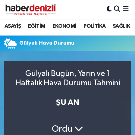
Denizli Nöbetçi Eczaneler
ASAYİŞ
EĞİTİM
EKONOMİ
POLİTİKA
SAĞLIK
Denizli Hava Durumu
Gülyalı Hava Durumu
Denizli Trafik Yoğunluk Haritası
Puan Durumu ve Fikstür
Gülyalı Bugün, Yarın ve 1
Haftalık Hava Durumu Tahmini
Tüm Manşetler
Son Dakika Haberleri
ŞU AN
Haber Arşivi
Ordu