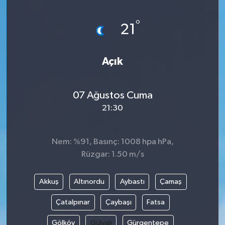
°
21
Açık
07 Ağustos Cuma
21:30
Nem: %91, Basınç: 1008 hpa hPa,
Rüzgar: 1.50 m/s
Akkuş
Altınordu
Aybastı
Çamaş
Çatalpınar
Çaybaşı
Fatsa
Gölköy
Gülyalı
Gürgentepe