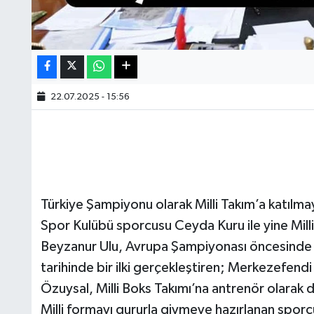
22.07.2025 - 15:56
Türkiye Şampiyonu olarak Milli Takım’a katıl
Spor Kulübü sporcusu Ceyda Kuru ile yine Milli
Beyzanur Ulu, Avrupa Şampiyonası öncesinde ha
tarihinde bir ilki gerçekleştiren; Merkezefend
Özuysal, Milli Boks Takımı’na antrenör olarak d
Milli formayı gururla giymeye hazırlanan sporc