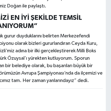
iz Doğan ile paylaştı.
Zİ EN İYİ ŞEKİLDE TEMSİL
NANIYORUM”
yük gurur duyduklarını belirten Merkezefendi
iyonu olarak bizleri gururlandıran Ceyda Kuru,
li’miz adına bir ilki gerçekleştirerek Milli Boks
ltürk Özuysal’ı yürekten kutluyorum. Sporun
an bir belediye olarak, bu başarıları büyük bir
enörümüzün Avrupa Şampiyonası’nda da ilçemizi ve
ancımız tam. Her zaman yanlarındayız” dedi.