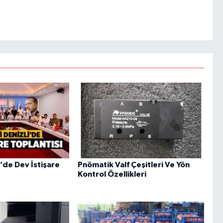
i’de Dev İstişare
Pnömatik Valf Çeşitleri Ve Yön
Kontrol Özellikleri