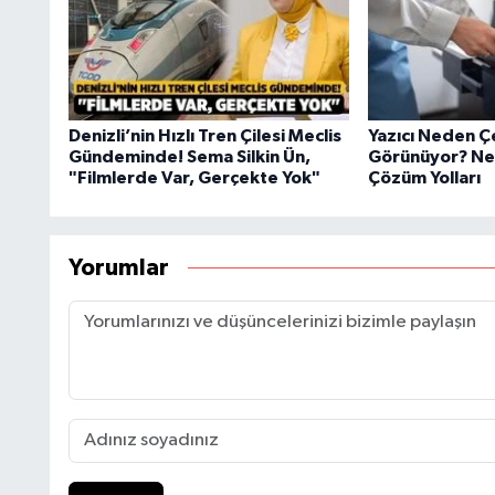
Denizli’nin Hızlı Tren Çilesi Meclis
Yazıcı Neden Ç
Gündeminde! Sema Silkin Ün,
Görünüyor? Ned
"Filmlerde Var, Gerçekte Yok"
Çözüm Yolları
Yorumlar