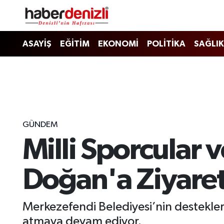
Denizli Nöbetçi Eczaneler
ASAYİŞ
EĞİTİM
EKONOMİ
POLİTİKA
SAĞLIK
Denizli Hava Durumu
Denizli Trafik Yoğunluk Haritası
Puan Durumu ve Fikstür
GÜNDEM
Milli Sporcular 
Tüm Manşetler
Son Dakika Haberleri
Doğan'a Ziyare
Haber Arşivi
Merkezefendi Belediyesi’nin destekleri
atmaya devam ediyor.