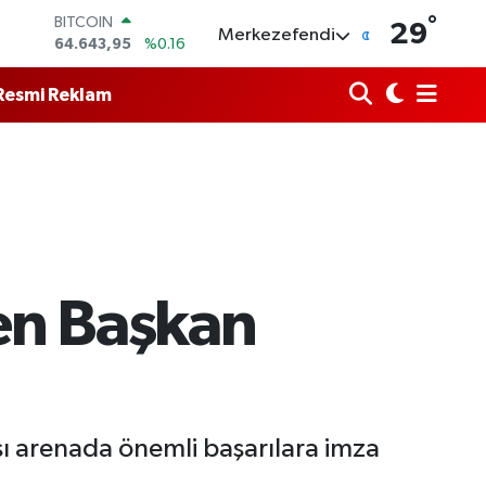
64.643,95
%0.16
°
29
DOLAR
Merkezefendi
47,6006
%0.06
EURO
Resmi Reklam
55,0250
%0.02
STERLİN
64,2398
%0.2
GRAM ALTIN
6500.87
%0.12
BİST100
13.799
%70
den Başkan
ası arenada önemli başarılara imza