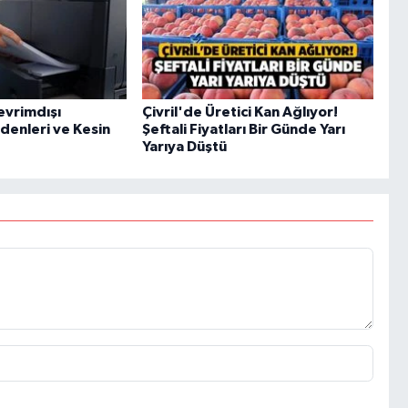
evrimdışı
Çivril'de Üretici Kan Ağlıyor!
enleri ve Kesin
Şeftali Fiyatları Bir Günde Yarı
Yarıya Düştü