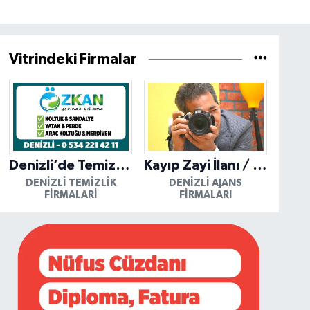
Vitrindeki Firmalar
Denizli’de Temizliğin Güvenilir Adresi: Özkan Yerinde Yıkama
Kayıp Zayi İlanı / Mutlu Ajans / Denizli
DENIZLI TEMIZLIK
DENIZLI AJANS
FIRMALARI
FIRMALARI