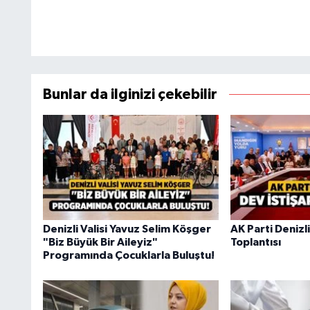
Bunlar da ilginizi çekebilir
Denizli Valisi Yavuz Selim Köşger
AK Parti Denizl
"Biz Büyük Bir Aileyiz"
Toplantısı
Programında Çocuklarla Buluştu!