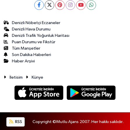
Denizli Nöbetçi Eczaneler
Denizli Hava Durumu
Denizli Trafik Yoğunluk Haritası
Puan Durumu ve Fikstür
Tüm Manşetler
Son Dakika Haberleri
Haber Arşivi
İletisim
Künye
RSS
Copyright ©Mutlu Ajans 2007. Her hakkı saklıdır.