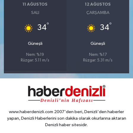
11 AĞUSTOS
12 AĞUSTOS
SALI
ÇARŞAMBA
°
°
34
34
Güneşli
Güneşli
Nem: %19
Nem: %17
Rüzgar: 5.11 m/s
Rüzgar: 5.31 m/s
www.haberdenizli.com 2007'den beri, Denizli'den haberler
yapan, Denizli Haberlerini son dakika olarak okurlarına aktaran
Denizli haber sitesidir.