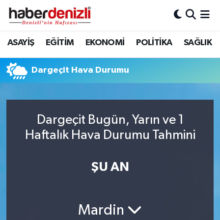
Denizli Nöbetçi Eczaneler
ASAYİŞ
EĞİTİM
EKONOMİ
POLİTİKA
SAĞLIK
Denizli Hava Durumu
Dargeçit Hava Durumu
Denizli Trafik Yoğunluk Haritası
Puan Durumu ve Fikstür
Dargeçit Bugün, Yarın ve 1
Haftalık Hava Durumu Tahmini
Tüm Manşetler
Son Dakika Haberleri
ŞU AN
Haber Arşivi
Mardin