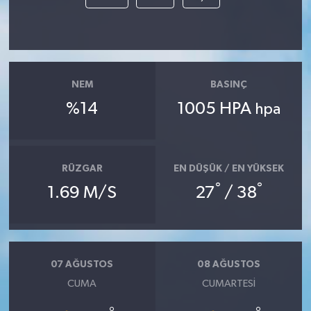
NEM
BASINÇ
%14
1005 HPA
hpa
RÜZGAR
EN DÜŞÜK / EN YÜKSEK
°
°
1.69 M/S
27
/ 38
07 AĞUSTOS
08 AĞUSTOS
CUMA
CUMARTESI