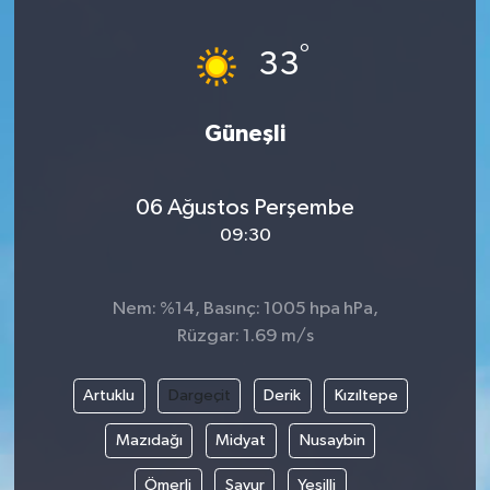
°
33
Güneşli
06 Ağustos Perşembe
09:30
Nem: %14, Basınç: 1005 hpa hPa,
Rüzgar: 1.69 m/s
Artuklu
Dargeçit
Derik
Kızıltepe
Mazıdağı
Midyat
Nusaybin
Ömerli
Savur
Yeşilli