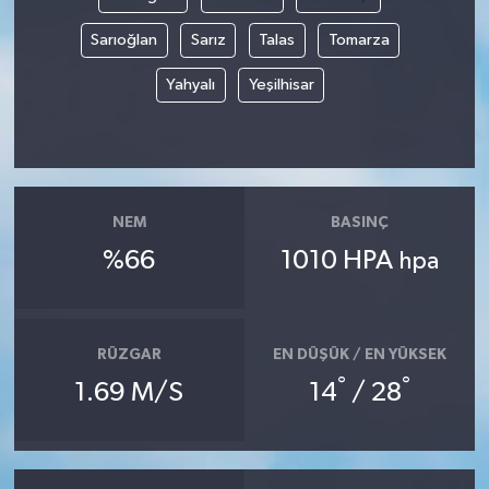
Sarıoğlan
Sarız
Talas
Tomarza
Yahyalı
Yeşilhisar
NEM
BASINÇ
%66
1010 HPA
hpa
RÜZGAR
EN DÜŞÜK / EN YÜKSEK
°
°
1.69 M/S
14
/ 28