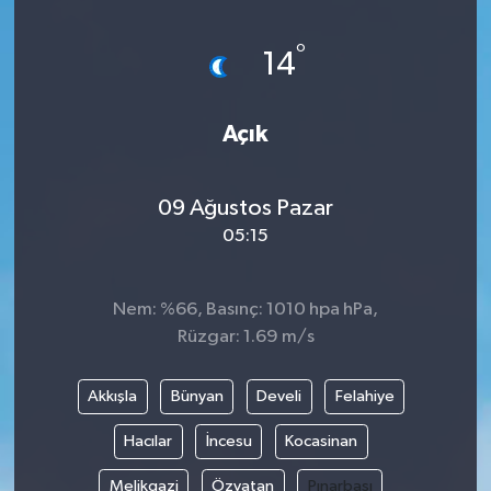
°
14
Açık
09 Ağustos Pazar
05:15
Nem: %66, Basınç: 1010 hpa hPa,
Rüzgar: 1.69 m/s
Akkışla
Bünyan
Develi
Felahiye
Hacılar
İncesu
Kocasinan
Melikgazi
Özvatan
Pınarbaşı