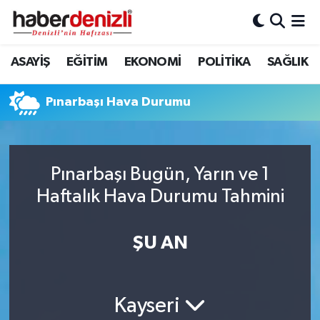
Denizli Nöbetçi Eczaneler
ASAYİŞ
EĞİTİM
EKONOMİ
POLİTİKA
SAĞLIK
Denizli Hava Durumu
Pınarbaşı Hava Durumu
Denizli Trafik Yoğunluk Haritası
Puan Durumu ve Fikstür
Pınarbaşı Bugün, Yarın ve 1
Haftalık Hava Durumu Tahmini
Tüm Manşetler
Son Dakika Haberleri
ŞU AN
Haber Arşivi
Kayseri