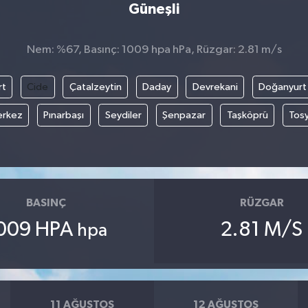
Güneşli
Nem: %67, Basınç: 1009 hpa hPa, Rüzgar: 2.81 m/s
rt
Cide
Çatalzeytin
Daday
Devrekani
Doğanyurt
rkez
Pınarbaşı
Seydiler
Şenpazar
Taşköprü
Tos
BASINÇ
RÜZGAR
009 HPA
2.81 M/S
hpa
11 AĞUSTOS
12 AĞUSTOS