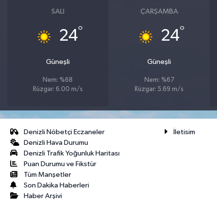
SALI
ÇARŞAMBA
°
°
24
24
Güneşli
Güneşli
Nem: %68
Nem: %67
Rüzgar: 6.00 m/s
Rüzgar: 5.69 m/s
Denizli Nöbetçi Eczaneler
İletisim
Denizli Hava Durumu
Denizli Trafik Yoğunluk Haritası
Puan Durumu ve Fikstür
Tüm Manşetler
Son Dakika Haberleri
Haber Arşivi