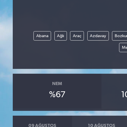
Abana
Ağlı
Araç
Azdavay
Bozku
Me
NEM
%67
1
09 AĞUSTOS
10 AĞUSTOS