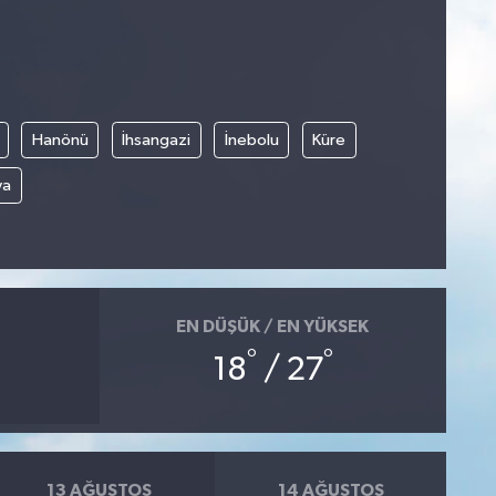
Hanönü
İhsangazi
İnebolu
Küre
ya
EN DÜŞÜK / EN YÜKSEK
°
°
18
/ 27
13 AĞUSTOS
14 AĞUSTOS