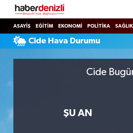
Denizli Nöbetçi Eczaneler
ASAYİŞ
EĞİTİM
EKONOMİ
POLİTİKA
SAĞLIK
Denizli Hava Durumu
Cide Hava Durumu
Denizli Trafik Yoğunluk Haritası
Puan Durumu ve Fikstür
Cide Bugün
Tüm Manşetler
Son Dakika Haberleri
ŞU AN
Haber Arşivi