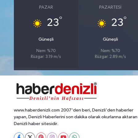
PAZAR
PAZARTESI
°
°
23
23
Güneşli
Güneşli
Nem: %70
Nem: %70
Rüzgar: 3.19 m/s
Rüzgar: 2.89 m/s
www.haberdenizli.com 2007'den beri, Denizli'den haberler
yapan, Denizli Haberlerini son dakika olarak okurlarına aktaran
Denizli haber sitesidir.