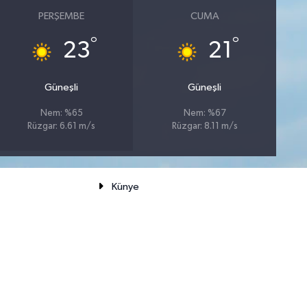
PERŞEMBE
CUMA
°
°
23
21
Güneşli
Güneşli
Nem: %65
Nem: %67
Rüzgar: 6.61 m/s
Rüzgar: 8.11 m/s
Künye