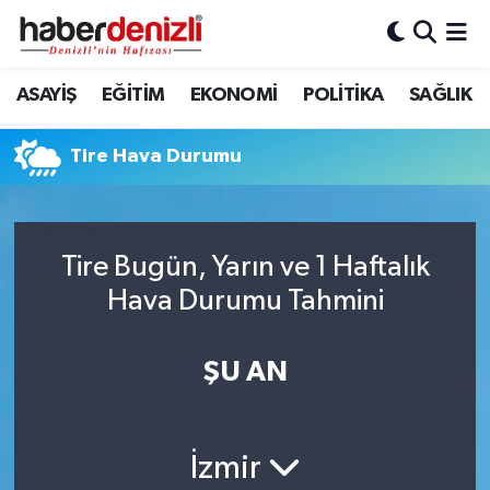
Denizli Nöbetçi Eczaneler
ASAYİŞ
EĞİTİM
EKONOMİ
POLİTİKA
SAĞLIK
Denizli Hava Durumu
Tire Hava Durumu
Denizli Trafik Yoğunluk Haritası
Puan Durumu ve Fikstür
Tire Bugün, Yarın ve 1 Haftalık
Hava Durumu Tahmini
Tüm Manşetler
Son Dakika Haberleri
ŞU AN
Haber Arşivi
İzmir