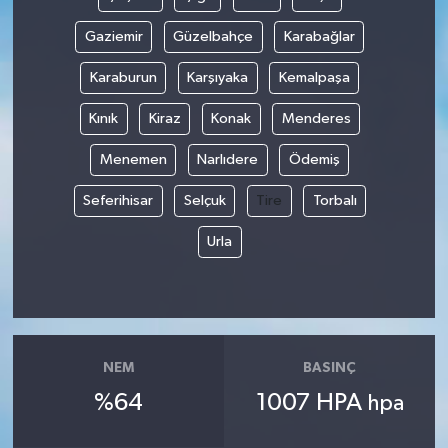
Gaziemir
Güzelbahçe
Karabağlar
Karaburun
Karşıyaka
Kemalpaşa
Kınık
Kiraz
Konak
Menderes
Menemen
Narlıdere
Ödemiş
Seferihisar
Selçuk
Tire
Torbalı
Urla
NEM
BASINÇ
%64
1007 HPA
hpa