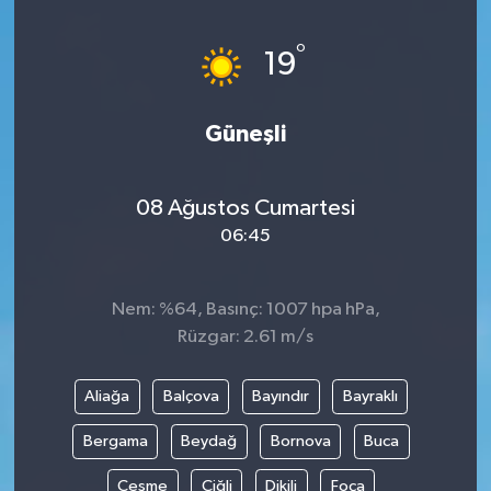
°
19
Güneşli
08 Ağustos Cumartesi
06:45
Nem: %64, Basınç: 1007 hpa hPa,
Rüzgar: 2.61 m/s
Aliağa
Balçova
Bayındır
Bayraklı
Bergama
Beydağ
Bornova
Buca
Çeşme
Çiğli
Dikili
Foça