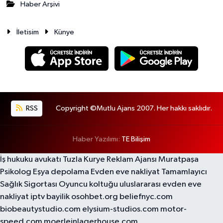
Haber Arşivi
İletisim
Künye
RSS
Copyright ©Mutlu Ajans 2007. Her hakkı saklıdır.
Haber Yazılımı:
TE Bilişim
İş hukuku avukatı
Tuzla Kurye
Reklam Ajansı
Muratpaşa
Psikolog
Eşya depolama
Evden eve nakliyat
Tamamlayıcı
Sağlık Sigortası
Oyuncu koltuğu
uluslararası evden eve
nakliyat
iptv bayilik
osohbet.org
beliefnyc.com
biobeautystudio.com
elysium-studios.com
motor-
speed.com
moerleinlagerhouse.com