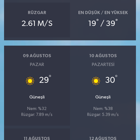
RÜZGAR
EN DÜŞÜK / EN YÜKSEK
°
°
2.61 M/S
19
/ 39
09 AĞUSTOS
10 AĞUSTOS
PAZAR
PAZARTESI
°
°
29
30
Güneşli
Güneşli
Nem: %32
Nem: %38
Rüzgar: 7.89 m/s
Rüzgar: 5.39 m/s
11 AĞUSTOS
12 AĞUSTOS