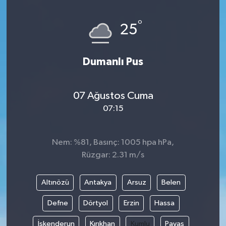
°
25
Dumanlı Pus
07 Ağustos Cuma
07:15
Nem: %81, Basınç: 1005 hpa hPa,
Rüzgar: 2.31 m/s
Altınözü
Antakya
Arsuz
Belen
Defne
Dörtyol
Erzin
Hassa
İskenderun
Kırıkhan
Kumlu
Payas