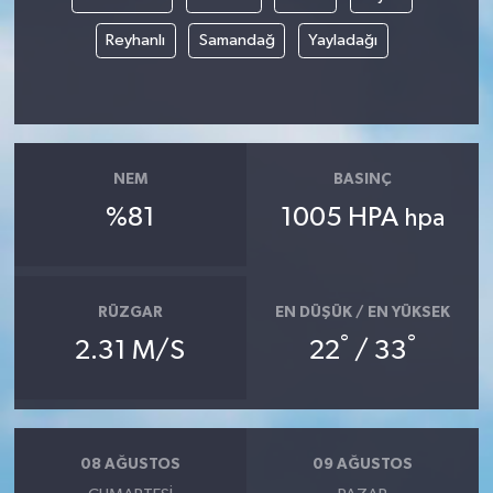
Reyhanlı
Samandağ
Yayladağı
NEM
BASINÇ
%81
1005 HPA
hpa
RÜZGAR
EN DÜŞÜK / EN YÜKSEK
°
°
2.31 M/S
22
/ 33
08 AĞUSTOS
09 AĞUSTOS