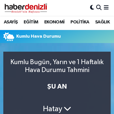
Denizli Nöbetçi Eczaneler
ASAYİŞ
EĞİTİM
EKONOMİ
POLİTİKA
SAĞLIK
Denizli Hava Durumu
Kumlu Hava Durumu
Denizli Trafik Yoğunluk Haritası
Puan Durumu ve Fikstür
Kumlu Bugün, Yarın ve 1 Haftalık
Hava Durumu Tahmini
Tüm Manşetler
Son Dakika Haberleri
ŞU AN
Haber Arşivi
Hatay