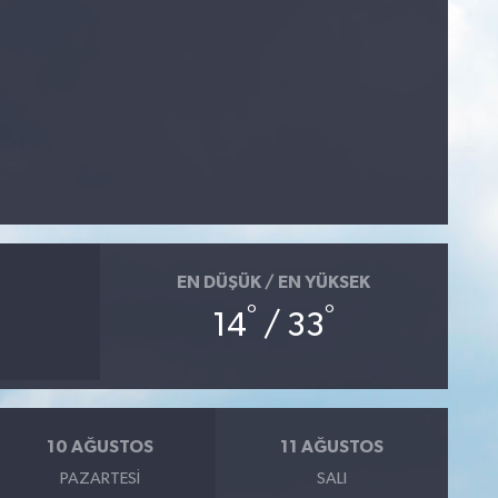
EN DÜŞÜK / EN YÜKSEK
°
°
14
/ 33
10 AĞUSTOS
11 AĞUSTOS
PAZARTESI
SALI