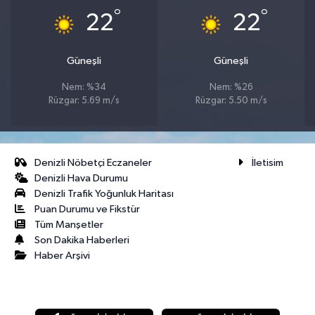
°
°
22
22
Güneşli
Güneşli
Nem: %34
Nem: %26
Rüzgar: 5.69 m/s
Rüzgar: 5.50 m/s
Denizli Nöbetçi Eczaneler
İletisim
Denizli Hava Durumu
Denizli Trafik Yoğunluk Haritası
Puan Durumu ve Fikstür
Tüm Manşetler
Son Dakika Haberleri
Haber Arşivi