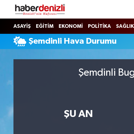
Denizli Nöbetçi Eczaneler
ASAYİŞ
EĞİTİM
EKONOMİ
POLİTİKA
SAĞLIK
Denizli Hava Durumu
Şemdinli Hava Durumu
Denizli Trafik Yoğunluk Haritası
Puan Durumu ve Fikstür
Şemdinli Bug
Tüm Manşetler
Son Dakika Haberleri
ŞU AN
Haber Arşivi