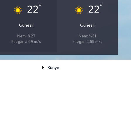
°
°
22
22
Güneşli
Güneşli
Nem: %27
Nem: %31
Rüzgar: 5.69 m/s
Rüzgar: 4.69 m/s
Künye