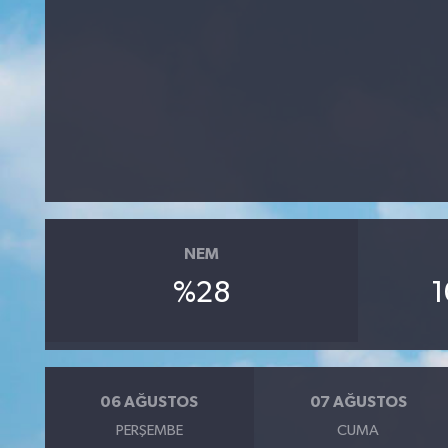
NEM
%28
1
06 AĞUSTOS
07 AĞUSTOS
PERŞEMBE
CUMA