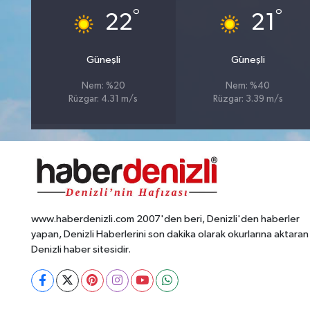
°
°
22
21
Güneşli
Güneşli
Nem: %20
Nem: %40
Rüzgar: 4.31 m/s
Rüzgar: 3.39 m/s
www.haberdenizli.com 2007'den beri, Denizli'den haberler
yapan, Denizli Haberlerini son dakika olarak okurlarına aktaran
Denizli haber sitesidir.