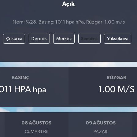
Açık
Nem: %28, Basınç: 1011 hpa hPa, Rüzgar: 1.00 m/s
Çukurca
Derecik
Merkez
Şemdinli
Yüksekova
BASINÇ
RÜZGAR
011 HPA
1.00 M/S
hpa
08 AĞUSTOS
09 AĞUSTOS
CUMARTESI
PAZAR