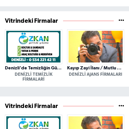
Vitrindeki Firmalar
Denizli’de Temizliğin Güvenilir Adresi: Özkan Yerinde Yıkama
Kayıp Zayi İlanı / Mutlu Ajans / Denizli
DENIZLI TEMIZLIK
DENIZLI AJANS FIRMALARI
FIRMALARI
Vitrindeki Firmalar