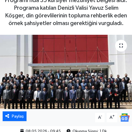
Programı’nda 35 kursiyer mezuniyet belgesi aldı.
Programa katılan Denizli Valisi Yavuz Selim
Köşger, din görevlilerinin topluma rehberlik eden
örnek şahsiyetler olması gerektiğini vurguladı.
Paylaş
-
+
A
A
08.05.2026 - 09:45
Okunma Süresi: 1 Dk