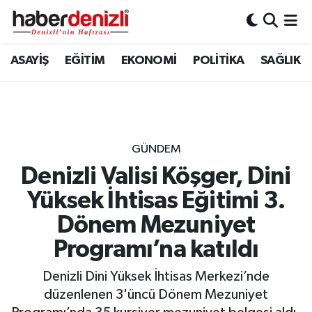
Denizli Nöbetçi Eczaneler
ASAYİŞ
EĞİTİM
EKONOMİ
POLİTİKA
SAĞLIK
Denizli Hava Durumu
Denizli Trafik Yoğunluk Haritası
GÜNDEM
Puan Durumu ve Fikstür
Denizli Valisi Köşger, Dini
Yüksek İhtisas Eğitimi 3.
Tüm Manşetler
Dönem Mezuniyet
Son Dakika Haberleri
Programı’na katıldı
Haber Arşivi
Denizli Dini Yüksek İhtisas Merkezi’nde
düzenlenen 3'üncü Dönem Mezuniyet