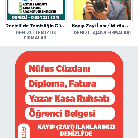
Denizli’de Temizliğin Güvenilir Adresi: Özkan Yerinde Yıkama
Kayıp Zayi İlanı / Mutlu Ajans / Denizli
DENIZLI TEMIZLIK
DENIZLI AJANS FIRMALARI
FIRMALARI