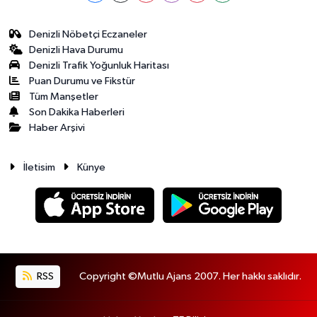
Denizli Nöbetçi Eczaneler
Denizli Hava Durumu
Denizli Trafik Yoğunluk Haritası
Puan Durumu ve Fikstür
Tüm Manşetler
Son Dakika Haberleri
Haber Arşivi
İletisim
Künye
RSS
Copyright ©Mutlu Ajans 2007. Her hakkı saklıdır.