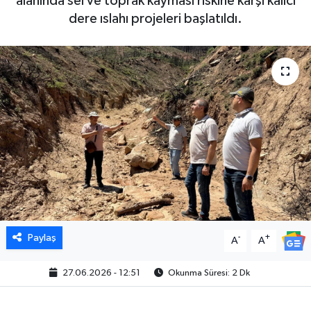
alanında sel ve toprak kayması riskine karşı kalıcı
dere ıslahı projeleri başlatıldı.
Paylaş
-
+
A
A
27.06.2026 - 12:51
Okunma Süresi: 2 Dk