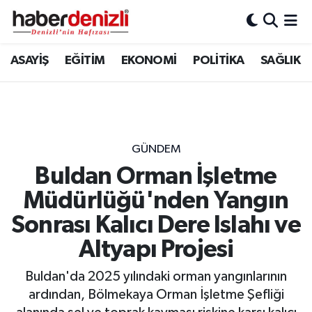
Denizli Nöbetçi Eczaneler
ASAYİŞ
EĞİTİM
EKONOMİ
POLİTİKA
SAĞLIK
Denizli Hava Durumu
Denizli Trafik Yoğunluk Haritası
GÜNDEM
Puan Durumu ve Fikstür
Buldan Orman İşletme
Müdürlüğü'nden Yangın
Tüm Manşetler
Sonrası Kalıcı Dere Islahı ve
Son Dakika Haberleri
Altyapı Projesi
Haber Arşivi
Buldan'da 2025 yılındaki orman yangınlarının
ardından, Bölmekaya Orman İşletme Şefliği