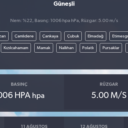
Güneşli
Nem: %22, Basınç: 1006 hpa hPa, Rüzgar: 5.00 m/s
arı
Çamlıdere
Çankaya
Çubuk
Elmadağ
Etimesg
Kızılcahamam
Mamak
Nallıhan
Polatlı
Pursaklar
BASINÇ
RÜZGAR
006 HPA
5.00 M/S
hpa
11 AĞUSTOS
12 AĞUSTOS