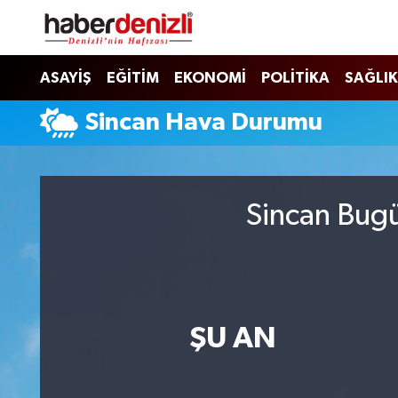
Denizli Nöbetçi Eczaneler
ASAYİŞ
EĞİTİM
EKONOMİ
POLİTİKA
SAĞLIK
Denizli Hava Durumu
Sincan Hava Durumu
Denizli Trafik Yoğunluk Haritası
Puan Durumu ve Fikstür
Sincan Bugü
Tüm Manşetler
Son Dakika Haberleri
ŞU AN
Haber Arşivi