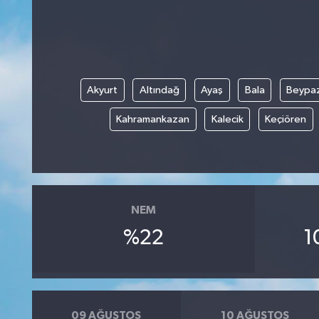
Akyurt
Altındağ
Ayaş
Bala
Beypaz
Kahramankazan
Kalecik
Keçiören
NEM
%22
1
09 AĞUSTOS
10 AĞUSTOS