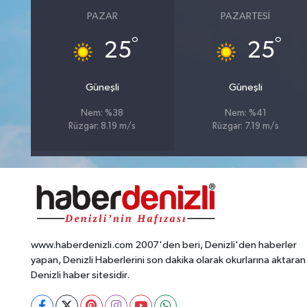
PAZAR
PAZARTESI
°
°
25
25
Güneşli
Güneşli
Nem: %38
Nem: %41
Rüzgar: 8.19 m/s
Rüzgar: 7.19 m/s
www.haberdenizli.com 2007'den beri, Denizli'den haberler
yapan, Denizli Haberlerini son dakika olarak okurlarına aktaran
Denizli haber sitesidir.