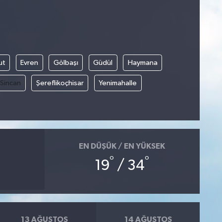
ut
Evren
Gölbaşı
Güdül
Haymana
Sincan
Şereflikoçhisar
Yenimahalle
EN DÜŞÜK / EN YÜKSEK
°
°
19
/ 34
13 AĞUSTOS
14 AĞUSTOS