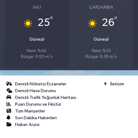
SALI
ÇARŞAMBA
°
°
25
26
Güneşli
Güneşli
Nem: %40
Nem: %35
Rüzgar: 6.00 m/s
Rüzgar: 6.39 m/s
Denizli Nöbetçi Eczaneler
İletisim
Denizli Hava Durumu
Denizli Trafik Yoğunluk Haritası
Puan Durumu ve Fikstür
Tüm Manşetler
Son Dakika Haberleri
Haber Arşivi