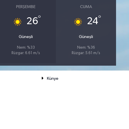
PERŞEMBE
CUMA
°
°
26
24
Güneşli
Güneşli
Nem: %33
Nem: %36
Rüzgar: 6.61 m/s
Rüzgar: 5.61 m/s
Künye