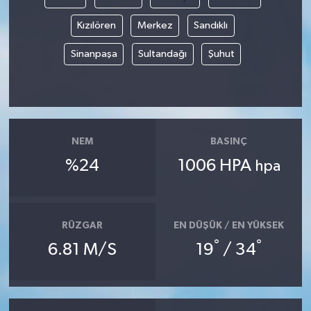
Kızılören
Merkez
Sandıklı
Sinanpaşa
Sultandağı
Şuhut
NEM
BASINÇ
%24
1006 HPA
hpa
RÜZGAR
EN DÜŞÜK / EN YÜKSEK
°
°
6.81 M/S
19
/ 34