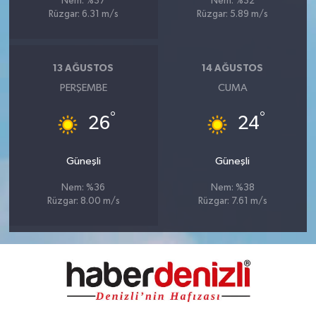
Nem: %37
Nem: %32
Rüzgar: 6.31 m/s
Rüzgar: 5.89 m/s
13 AĞUSTOS
14 AĞUSTOS
PERŞEMBE
CUMA
°
°
26
24
Güneşli
Güneşli
Nem: %36
Nem: %38
Rüzgar: 8.00 m/s
Rüzgar: 7.61 m/s