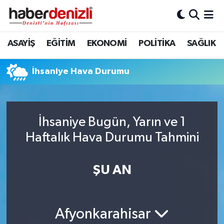
Denizli Nöbetçi Eczaneler
ASAYİŞ
EĞİTİM
EKONOMİ
POLİTİKA
SAĞLIK
Denizli Hava Durumu
İhsaniye Hava Durumu
Denizli Trafik Yoğunluk Haritası
Puan Durumu ve Fikstür
İhsaniye Bugün, Yarın ve 1
Haftalık Hava Durumu Tahmini
Tüm Manşetler
Son Dakika Haberleri
ŞU AN
Haber Arşivi
Afyonkarahisar