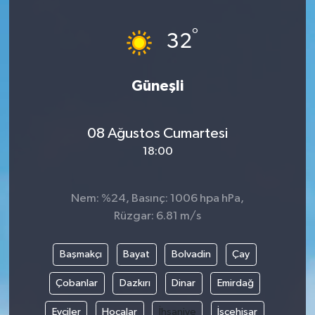
°
32
Güneşli
08 Ağustos Cumartesi
18:00
Nem: %24, Basınç: 1006 hpa hPa,
Rüzgar: 6.81 m/s
Başmakçı
Bayat
Bolvadin
Çay
Çobanlar
Dazkırı
Dinar
Emirdağ
Evciler
Hocalar
İhsaniye
İscehisar