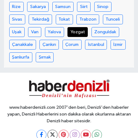
Rize
Sakarya
Samsun
Siirt
Sinop
Sivas
Tekirdağ
Tokat
Trabzon
Tunceli
Uşak
Van
Yalova
Yozgat
Zonguldak
Çanakkale
Çankırı
Çorum
İstanbul
İzmir
Şanlıurfa
Şırnak
www.haberdenizli.com 2007'den beri, Denizli'den haberler
yapan, Denizli Haberlerini son dakika olarak okurlarına aktaran
Denizli haber sitesidir.