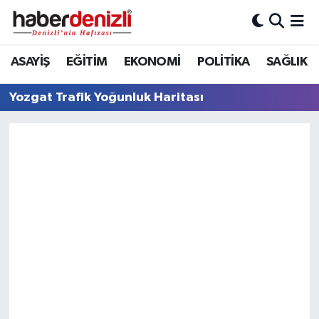
Denizli Nöbetçi Eczaneler
ASAYİŞ
EĞİTİM
EKONOMİ
POLİTİKA
SAĞLIK
Denizli Hava Durumu
Yozgat Trafik Yoğunluk Haritası
Denizli Trafik Yoğunluk Haritası
Puan Durumu ve Fikstür
Tüm Manşetler
Son Dakika Haberleri
Haber Arşivi