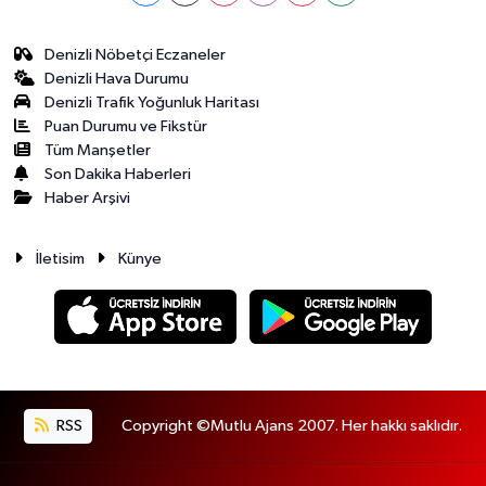
Denizli Nöbetçi Eczaneler
Denizli Hava Durumu
Denizli Trafik Yoğunluk Haritası
Puan Durumu ve Fikstür
Tüm Manşetler
Son Dakika Haberleri
Haber Arşivi
İletisim
Künye
RSS
Copyright ©Mutlu Ajans 2007. Her hakkı saklıdır.