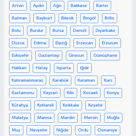
Artvin
Aydın
Ağrı
Balıkesir
Bartın
Batman
Bayburt
Bilecik
Bingöl
Bitlis
Bolu
Burdur
Bursa
Denizli
Diyarbakır
Düzce
Edirne
Elazığ
Erzincan
Erzurum
Eskişehir
Gaziantep
Giresun
Gümüşhane
Hakkari
Hatay
Isparta
Iğdır
Kahramanmaraş
Karabük
Karaman
Kars
Kastamonu
Kayseri
Kilis
Kocaeli
Konya
Kütahya
Kırklareli
Kırıkkale
Kırşehir
Malatya
Manisa
Mardin
Mersin
Muğla
Muş
Nevşehir
Niğde
Ordu
Osmaniye