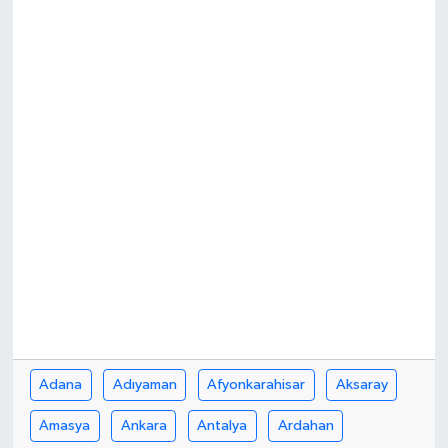
Adana
Adıyaman
Afyonkarahisar
Aksaray
Amasya
Ankara
Antalya
Ardahan