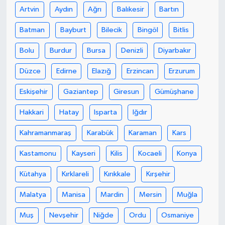
Artvin
Aydın
Ağrı
Balıkesir
Bartın
Batman
Bayburt
Bilecik
Bingöl
Bitlis
Bolu
Burdur
Bursa
Denizli
Diyarbakır
Düzce
Edirne
Elazığ
Erzincan
Erzurum
Eskişehir
Gaziantep
Giresun
Gümüşhane
Hakkari
Hatay
Isparta
Iğdır
Kahramanmaraş
Karabük
Karaman
Kars
Kastamonu
Kayseri
Kilis
Kocaeli
Konya
Kütahya
Kırklareli
Kırıkkale
Kırşehir
Malatya
Manisa
Mardin
Mersin
Muğla
Muş
Nevşehir
Niğde
Ordu
Osmaniye