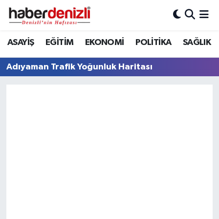
Denizli Nöbetçi Eczaneler
ASAYİŞ
EĞİTİM
EKONOMİ
POLİTİKA
SAĞLIK
Denizli Hava Durumu
Adıyaman Trafik Yoğunluk Haritası
Denizli Trafik Yoğunluk Haritası
Puan Durumu ve Fikstür
Tüm Manşetler
Son Dakika Haberleri
Haber Arşivi