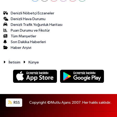
Denizli Nöbetçi Eczaneler
Denizli Hava Durumu
Denizli Trafik Yoğunluk Haritası
Puan Durumu ve Fikstür
Tüm Manşetler
Son Dakika Haberleri
Haber Arşivi
İletisim
Künye
RSS
Copyright ©Mutlu Ajans 2007. Her hakkı saklıdır.