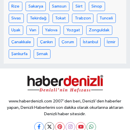
Rize
Sakarya
Samsun
Siirt
Sinop
Sivas
Tekirdağ
Tokat
Trabzon
Tunceli
Uşak
Van
Yalova
Yozgat
Zonguldak
Çanakkale
Çankırı
Çorum
İstanbul
İzmir
Şanlıurfa
Şırnak
www.haberdenizli.com 2007'den beri, Denizli'den haberler
yapan, Denizli Haberlerini son dakika olarak okurlarına aktaran
Denizli haber sitesidir.