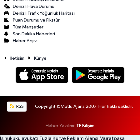
Denizli Hava Durumu
Denizli Trafik Yoğunluk Haritası
Puan Durumu ve Fikstür
Tüm Manşetler
Son Dakika Haberleri
Haber Arşivi
İletisim
Künye
RSS
Copyright ©Mutlu Ajans 2007. Her hakkı saklıdır.
Haber Yazılımı:
TE Bilişim
İş hukuku avukatı
Tuzla Kurye
Reklam Ajansı
Muratpaşa