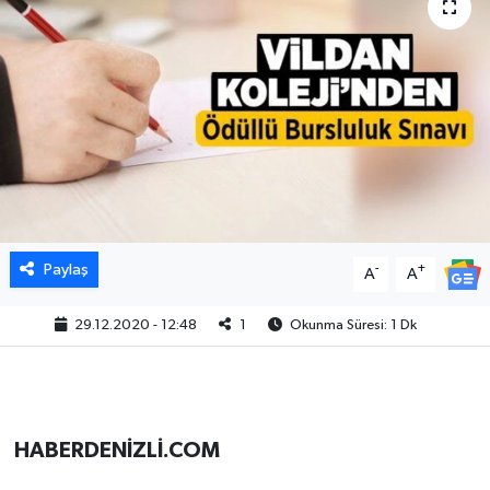
Paylaş
-
+
A
A
29.12.2020 - 12:48
1
Okunma Süresi: 1 Dk
HABERDENİZLİ.COM