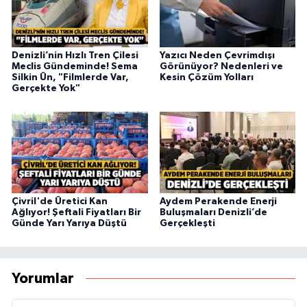
Denizli’nin Hızlı Tren Çilesi
Yazıcı Neden Çevrimdışı
Meclis Gündeminde! Sema
Görünüyor? Nedenleri ve
Silkin Ün, "Filmlerde Var,
Kesin Çözüm Yolları
Gerçekte Yok"
Çivril'de Üretici Kan
Aydem Perakende Enerji
Ağlıyor! Şeftali Fiyatları Bir
Buluşmaları Denizli’de
Günde Yarı Yarıya Düştü
Gerçekleşti
Yorumlar