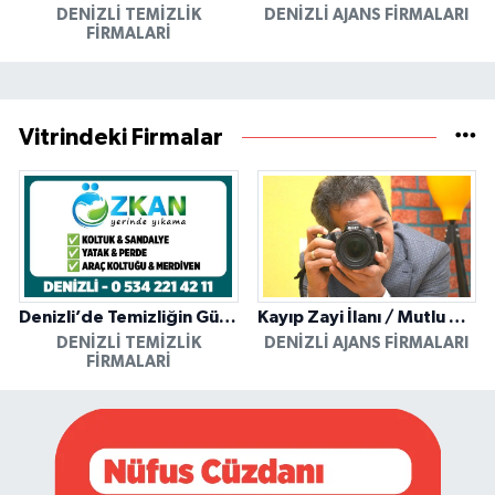
DENIZLI TEMIZLIK
DENIZLI AJANS FIRMALARI
FIRMALARI
Vitrindeki Firmalar
Denizli’de Temizliğin Güvenilir Adresi: Özkan Yerinde Yıkama
Kayıp Zayi İlanı / Mutlu Ajans / Denizli
DENIZLI TEMIZLIK
DENIZLI AJANS FIRMALARI
FIRMALARI