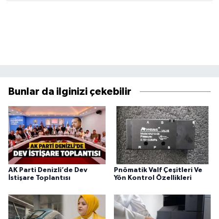
Bunlar da ilginizi çekebilir
AK Parti Denizli’de Dev
Pnömatik Valf Çeşitleri Ve
İstişare Toplantısı
Yön Kontrol Özellikleri