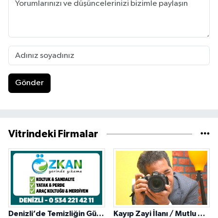
Gönder
Vitrindeki Firmalar
Denizli’de Temizliğin Güvenilir Adresi: Özkan Yerinde Yıkama
Kayıp Zayi İlanı / Mutlu Ajans / Denizli