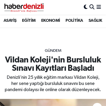
Denizli Nöbetçi Eczaneler
ASAYİŞ
EĞİTİM
EKONOMİ
POLİTİKA
SAĞLIK
Denizli Hava Durumu
Denizli Trafik Yoğunluk Haritası
GÜNDEM
Puan Durumu ve Fikstür
Vildan Koleji'nin Bursluluk
Sınavı Kayıtları Başladı
Tüm Manşetler
Denizli’nin 25 yıllık eğitim markası Vildan Koleji,
Son Dakika Haberleri
her sene yaptığı bursluluk sınavını bu sene
pandemi dolayısı ile online olarak düzenleyecek.
Haber Arşivi