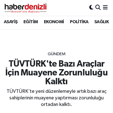
Denizli Nöbetçi Eczaneler
ASAYİŞ
EĞİTİM
EKONOMİ
POLİTİKA
SAĞLIK
Denizli Hava Durumu
Denizli Trafik Yoğunluk Haritası
GÜNDEM
Puan Durumu ve Fikstür
TÜVTÜRK'te Bazı Araçlar
İçin Muayene Zorunluluğu
Tüm Manşetler
Kalktı
Son Dakika Haberleri
TÜVTÜRK’te yeni düzenlemeyle artık bazı araç
Haber Arşivi
sahiplerinin muayene yaptırması zorunluluğu
ortadan kalktı.