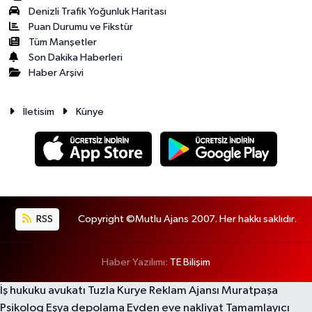
Denizli Trafik Yoğunluk Haritası
Puan Durumu ve Fikstür
Tüm Manşetler
Son Dakika Haberleri
Haber Arşivi
İletisim
Künye
RSS
Copyright ©Mutlu Ajans 2007. Her hakkı saklıdır.
Haber Yazılımı:
TE Bilişim
İş hukuku avukatı
Tuzla Kurye
Reklam Ajansı
Muratpaşa
Psikolog
Eşya depolama
Evden eve nakliyat
Tamamlayıcı