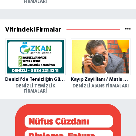
FIRMALARI
Vitrindeki Firmalar
Denizli’de Temizliğin Güvenilir Adresi: Özkan Yerinde Yıkama
Kayıp Zayi İlanı / Mutlu Ajans / Denizli
DENIZLI TEMIZLIK
DENIZLI AJANS FIRMALARI
FIRMALARI