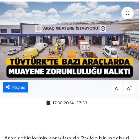
Paylaş
-
+
A
A
17.08.2024 - 17:33
Araç sahiplerinin her yıl ya da 2 yılda bir mecburi