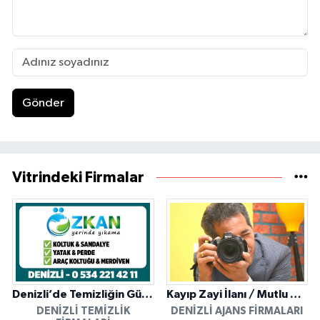
Gönder
Vitrindeki Firmalar
Denizli’de Temizliğin Güvenilir Adresi: Özkan Yerinde Yıkama
Kayıp Zayi İlanı / Mutlu Ajans / Denizli
DENIZLI TEMIZLIK
DENIZLI AJANS FIRMALARI