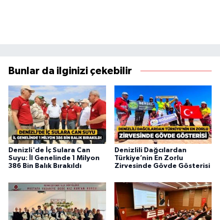
Bunlar da ilginizi çekebilir
Denizli'de İç Sulara Can
Denizlili Dağcılardan
Suyu: İl Genelinde 1 Milyon
Türkiye’nin En Zorlu
386 Bin Balık Bırakıldı
Zirvesinde Gövde Gösterisi